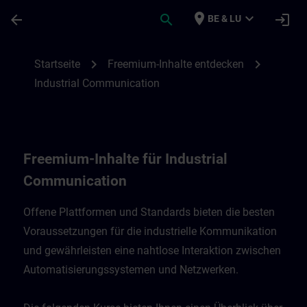
Für Hauptinhalt überspringen
Seite wurde geladen
place
expand_more
arrow_back
search
login
BE & LU
Freemium-Inhalte für Industrial Communic
chevron_right
chevron_right
Startseite
Freemium-Inhalte entdecken
Industrial Communication
Freemium-Inhalte für Industrial
Communication
Offene Plattformen und Standards bieten die besten
Voraussetzungen für die industrielle Kommunikation
und gewährleisten eine nahtlose Interaktion zwischen
Automatisierungssystemen und Netzwerken.