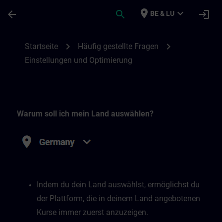
Für Hauptinhalt überspringen
Seite wurde geladen
place
expand_more
arrow_back
search
login
BE & LU
Einstellungen und Optimierung | SITRAIN
chevron_right
chevron_right
Startseite
Häufig gestellte Fragen
Einstellungen und Optimierung
Warum soll ich mein Land auswählen?
Indem du dein Land auswählst, ermöglichst du
der Plattform, die in deinem Land angebotenen
Kurse immer zuerst anzuzeigen.