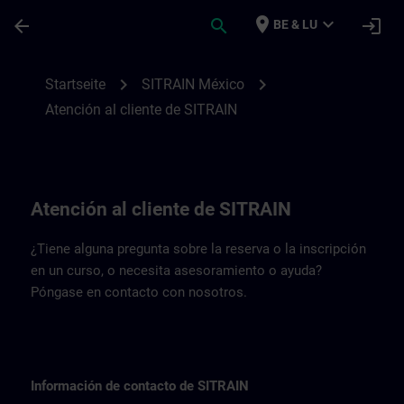
Für Hauptinhalt überspringen
Seite wurde geladen
place
expand_more
arrow_back
search
login
BE & LU
Datos de contacto de SITRAIN México | 
chevron_right
chevron_right
Startseite
SITRAIN México
Atención al cliente de SITRAIN
Atención al cliente de SITRAIN
¿Tiene alguna pregunta sobre la reserva o la inscripción
en un curso, o necesita asesoramiento o ayuda?
Póngase en contacto con nosotros.
Información de contacto de SITRAIN