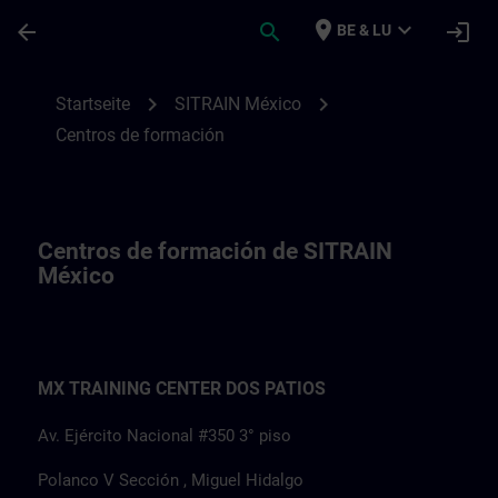
Für Hauptinhalt überspringen
Seite wurde geladen
place
expand_more
arrow_back
search
login
BE & LU
Centros de formación de SITRAIN México
chevron_right
chevron_right
Startseite
SITRAIN México
Centros de formación
Centros de formación de SITRAIN
México
MX TRAINING CENTER DOS PATIOS
Av. Ejército Nacional #350 3° piso
Polanco V Sección , Miguel Hidalgo