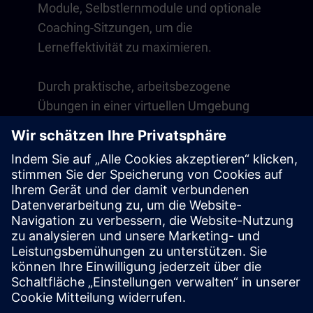
Module, Selbstlernmodule und optionale
Coaching-Sitzungen, um die
Lerneffektivität zu maximieren.
Durch praktische, arbeitsbezogene
Übungen in einer virtuellen Umgebung
entwickeln Sie Fähigkeiten, die direkt in
Ihrem Arbeitsalltag anwendbar sind. Das
Lernen geht über den Kurs hinaus mit
einer einjährigen Mitgliedschaft auf
unserer digitalen Lernplattform SITRAIN
access.
Übersicht