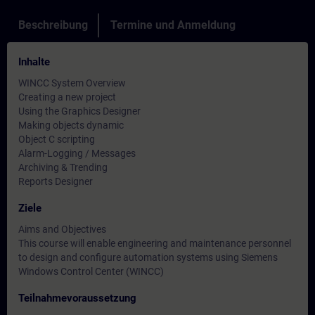
Beschreibung
Termine und Anmeldung
Inhalte
WINCC System Overview
Creating a new project
Using the Graphics Designer
Making objects dynamic
Object C scripting
Alarm-Logging / Messages
Archiving & Trending
Reports Designer
Ziele
Aims and Objectives
This course will enable engineering and maintenance personnel
to design and configure automation systems using Siemens
Windows Control Center (WINCC)
Teilnahmevoraussetzung