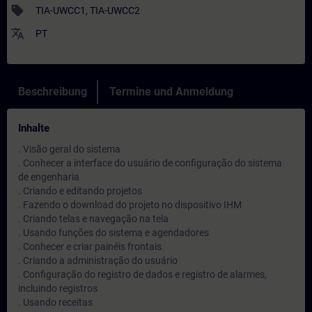
sell
TIA-UWCC1, TIA-UWCC2
translate
PT
Beschreibung
Termine und Anmeldung
Inhalte
. Visão geral do sistema
. Conhecer a interface do usuário de configuração do sistema
de engenharia
. Criando e editando projetos
. Fazendo o download do projeto no dispositivo IHM
. Criando telas e navegação na tela
. Usando funções do sistema e agendadores
. Conhecer e criar painéis frontais
. Criando a administração do usuário
. Configuração do registro de dados e registro de alarmes,
incluindo registros
. Usando receitas