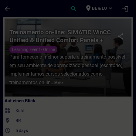
Für Hauptinhalt überspringen
Seite wurde geladen
place
expand_more
arrow_back
search
login
BE & LU
Kurs - Treinamento on-line: SIMATIC WinC
Treinamento on-line: SIMATIC WinCC
share
Unified & Unified Comfort Panels +
SIMATIC WinCC Unified para PC-
Learning Event - Online
Systems
Para fornecer o melhor suporte e treinamento possível
em seu ambiente de aprendizado pessoal (escritório),
implementamos cursos selecionados como
treinamentos on-lin...
Mehr
Auf einen Blick
widgets
Kurs
where_to_vote
BR
access_time
5 days