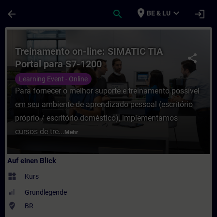
Für Hauptinhalt überspringen
Seite wurde geladen
place
expand_more
arrow_back
search
login
BE & LU
Kurs - Treinamento on-line: SIMATIC TIA Po
Treinamento on-line: SIMATIC TIA
share
Portal para S7-1200
Learning Event - Online
Para fornecer o melhor suporte e treinamento possível
em seu ambiente de aprendizado pessoal (escritório
próprio / escritório doméstico), implementamos
cursos de tre...
Mehr
Auf einen Blick
widgets
Kurs
Grundlegende
where_to_vote
BR