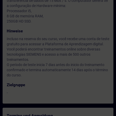
transferência de dados de 15 Mbit / s. O computador deverá ter
a configuração de Hardware mínima:
Processador i5,
8 GB de memória RAM,
250GB HD SSD.
Hinweise
Incluso na reserva do seu curso, você recebe uma conta de teste
gratuito para acessar a Plataforma de Aprendizagem digital.
Você poderá encontrar treinamentos online sobre diversas
tecnologias SIEMENS e acesso a mais de 500 outros
treinamentos.
O período de teste inicia 7 dias antes do inicio do treinamento
confirmado e termina automaticamente 14 dias após o término
do curso.
Zielgruppe
-
Termine und Anmeldung