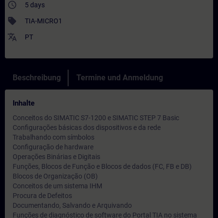
access_time
5 days
sell
TIA-MICRO1
translate
PT
Beschreibung
Termine und Anmeldung
Inhalte
Conceitos do SIMATIC S7-1200 e SIMATIC STEP 7 Basic
Configurações básicas dos dispositivos e da rede
Trabalhando com símbolos
Configuração de hardware
Operações Binárias e Digitais
Funções, Blocos de Função e Blocos de dados (FC, FB e DB)
Blocos de Organização (OB)
Conceitos de um sistema IHM
Procura de Defeitos
Documentando, Salvando e Arquivando
Funções de diagnóstico de software do Portal TIA no sistema