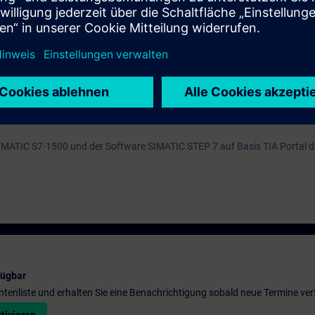
chend TIA-PROADV-LJ, TIA-PRO2 oder TIA-SYSUP und praktische Erfahru
ersprache SCL entsprechend TIA-SCL1 sind zwingend erforderlich.
tehenden Online-Eingangstest nutzen, um sicherzustellen, dass der von 
cht.
 SIMATIC S7-1500 und der Software SIMATIC STEP 7 auf Basis TIA Portal 
fügbar
entenliste und erhalten Sie eine Benachrichtigung sobald neue Termine ver