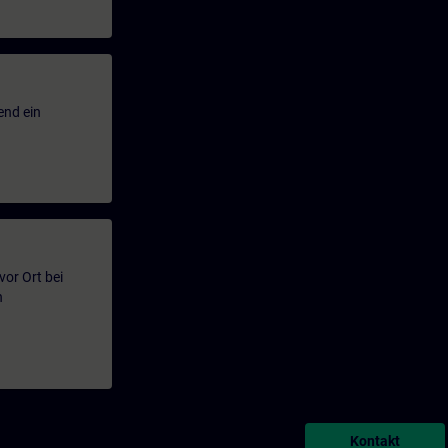
end ein
or Ort bei
n
Kontakt