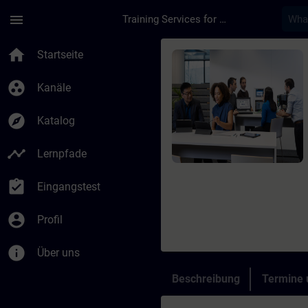
Für Hauptinhalt überspringen
Seite wurde geladen
menu
Training Services for Digital Industries
Kurs - TIA Portal Pr
home
Startseite
group_work
Kanäle
explore
Katalog
timeline
Lernpfade
assignment_turned_in
Eingangstest
account_circle
Profil
info
Über uns
Beschreibung
Termine