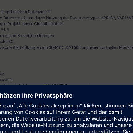
it optimiertem Datenzugriff
xer Datenstrukturen durch Nutzung der Parametertypen ARRAY*, VARIA
g in Projekt- sowie Globalbibliothek
131-3
ierung von Bausteinmeldungen
ache SCL
axisorientierte Übungen am SIMATIC S7-1500 und einem virtuellen Modell 
ie:
essieren
usteine in Anlehnung an IEC 61131-3 programmieren.
owie Anwender-Bibliotheken erstellen
mmtechnischen Fehler-Behandlung und -Auswertung programmieren
ckeln und umsetzen
vertiefen Sie durch zahlreiche praxisorientierte Übungen in unserer virtuel
us einem SIMATIC S7-1500 und einem virtuellen Modell einer Fertigungs