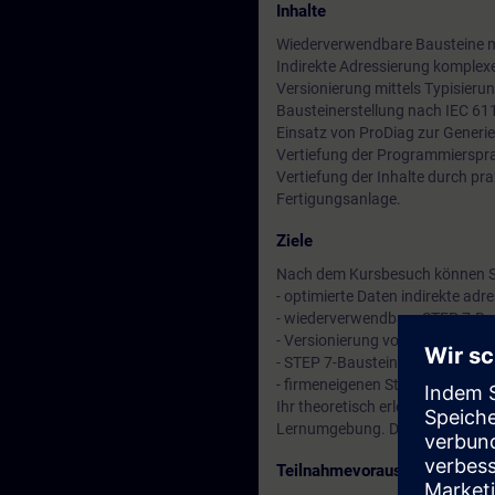
Inhalte
Wiederverwendbare Bausteine m
Indirekte Adressierung komple
Versionierung mittels Typisierun
Bausteinerstellung nach IEC 61
Einsatz von ProDiag zur Gener
Vertiefung der Programmierspr
Vertiefung der Inhalte durch pr
Fertigungsanlage.
Ziele
Nach dem Kursbesuch können S
- optimierte Daten indirekte adr
- wiederverwendbare STEP 7-Ba
- Versionierung von Bausteine s
- STEP 7-Bausteine mit progra
- firmeneigenen Standard entwi
Ihr theoretisch erlerntes Wissen 
Lernumgebung. Dieses besteht a
Teilnahmevoraussetzung