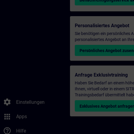
Benachrichtigungsservice ak
Personalisiertes Angebot
Sie benötigen ein persönliches
personalisiertes Angebot an Ihr
Persönliches Angebot zuse
Anfrage Exklusivtraining
Haben Sie Bedarf an einem höhe
Ihnen, virtuell oder in einem S
Trainingsbedarf übermittelt hab
settings
Einstellungen
Exklusives Angebot anfrage
apps
Apps
help_outline
Hilfe