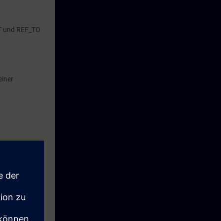
NT und REF_TO
einer
len
anlage.