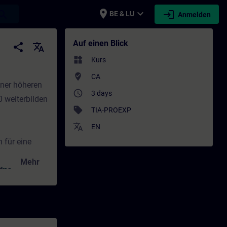
place
expand_more
login
earch
BE & LU
Anmelden
eiterbildung | SITRAIN
Auf einen Blick
share
translate
widgets
Kurs
where_to_vote
CA
iner höheren
access_time
3 days
 weiterbilden
sell
TIA-PROEXP
translate
EN
 für eine
Mehr
tuellen
ning verfügbar