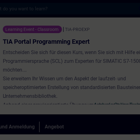
s
ogramming Expert - Training - Schulung - W
Learning Event - Classroom
TIA-PROEXP
TIA Portal Programming Expert
Entscheiden Sie sich für diesen Kurs, wenn Sie sich mit Hilfe e
Programmiersprache (SCL) zum Experten für SIMATIC S7-1500
möchten.
Sie erweitern Ihr Wissen um den Aspekt der laufzeit- und
speicheroptimierten Erstellung von standardisierten Bausteinen
Unternehmensbibliothek.
Anhand einer praxisorientierte Übungsumgebung mit einem vir
Auch als Online-Trai
Modell einer Fertigungsanlage vertiefen Sie die höhere
Programmiersprache.
 und Anmeldung
Angebot