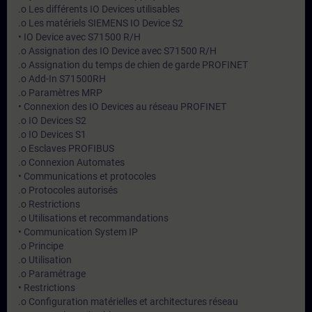
.o Les différents IO Devices utilisables
.o Les matériels SIEMENS IO Device S2
• IO Device avec S71500 R/H
.o Assignation des IO Device avec S71500 R/H
.o Assignation du temps de chien de garde PROFINET
.o Add-In S71500RH
.o Paramètres MRP
• Connexion des IO Devices au réseau PROFINET
.o IO Devices S2
.o IO Devices S1
.o Esclaves PROFIBUS
.o Connexion Automates
• Communications et protocoles
.o Protocoles autorisés
.o Restrictions
.o Utilisations et recommandations
• Communication System IP
.o Principe
.o Utilisation
.o Paramétrage
• Restrictions
.o Configuration matérielles et architectures réseau