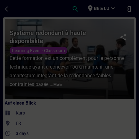
Für Hauptinhalt überspringen
Seite wurde geladen
place
expand_more
arrow_back
search
login
BE & LU
Kurs - Système redondant à haute disponibi
Système redondant à haute
share
disponibilité
Learning Event - Classroom
Cette formation est un complément pour le personnel
technique ayant à concevoir ou à maintenir une
architecture intégrant de la redondance faibles
contraintes basée ...
Mehr
Auf einen Blick
widgets
Kurs
where_to_vote
FR
access_time
3 days