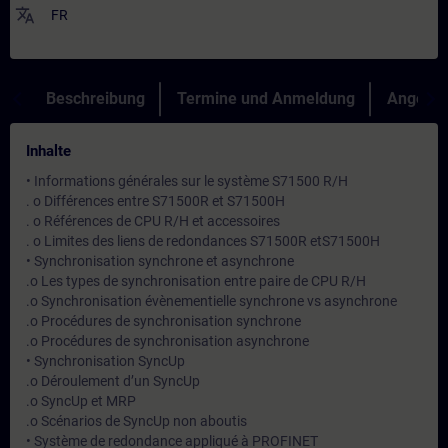
translate
FR
Beschreibung
Termine und Anmeldung
Angebot
Inhalte
• Informations générales sur le système S71500 R/H
. o Différences entre S71500R et S71500H
. o Références de CPU R/H et accessoires
. o Limites des liens de redondances S71500R etS71500H
• Synchronisation synchrone et asynchrone
.o Les types de synchronisation entre paire de CPU R/H
.o Synchronisation évènementielle synchrone vs asynchrone
.o Procédures de synchronisation synchrone
.o Procédures de synchronisation asynchrone
• Synchronisation SyncUp
.o Déroulement d’un SyncUp
.o SyncUp et MRP
.o Scénarios de SyncUp non aboutis
• Système de redondance appliqué à PROFINET