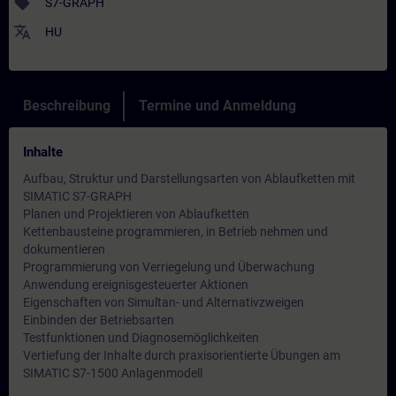
sell
S7-GRAPH
translate
HU
Beschreibung
Termine und Anmeldung
Inhalte
Aufbau, Struktur und Darstellungsarten von Ablaufketten mit
SIMATIC S7-GRAPH
Planen und Projektieren von Ablaufketten
Kettenbausteine programmieren, in Betrieb nehmen und
dokumentieren
Programmierung von Verriegelung und Überwachung
Anwendung ereignisgesteuerter Aktionen
Eigenschaften von Simultan- und Alternativzweigen
Einbinden der Betriebsarten
Testfunktionen und Diagnosemöglichkeiten
Vertiefung der Inhalte durch praxisorientierte Übungen am
SIMATIC S7-1500 Anlagenmodell