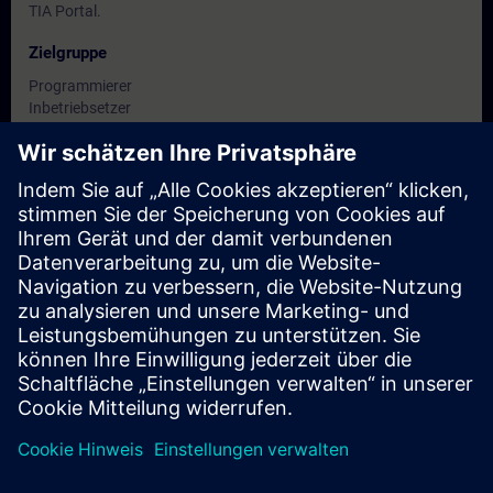
TIA Portal.
Zielgruppe
Programmierer
Inbetriebsetzer
Projektierer
Instandhalter
Wartungspersonal
Servicepersonal
Termine und Anmeldung
Derzeit sind keine Termine verfügbar
Setzen Sie sich auf die Interessentenliste und erhalten Sie eine
Benachrichtigung sobald neue Termine verfügbar sind.
Benachrichtigungsservice aktivieren