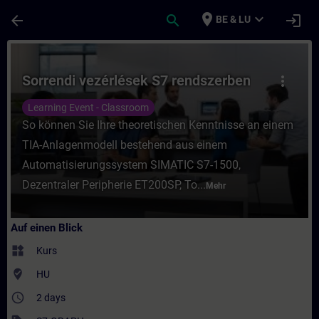
Für Hauptinhalt überspringen
Seite wurde geladen
place
expand_more
arrow_back
search
login
BE & LU
Kurs - Sorrendi vezérlések S7 rendszerben 
Sorrendi vezérlések S7 rendszerben
more_vert
Learning Event - Classroom
So können Sie Ihre theoretischen Kenntnisse an einem
TIA-Anlagenmodell bestehend aus einem
Automatisierungssystem SIMATIC S7-1500,
Dezentraler Peripherie ET200SP, To...
Mehr
Auf einen Blick
widgets
Kurs
where_to_vote
HU
access_time
2 days