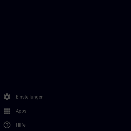
settings
Einstellungen
apps
Apps
help_outline
Hilfe