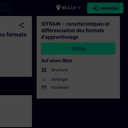
place
expand_more
login
earch
BE & LU
Anmelden
s d’apprentissage - Training - Schulung - 
SITRAIN – caractéristiques et
share
différenciation des formats
des formats
d’apprentissage
Starten
Auf einen Blick
widgets
Brochure
Anfänger
payment
Kostenlos