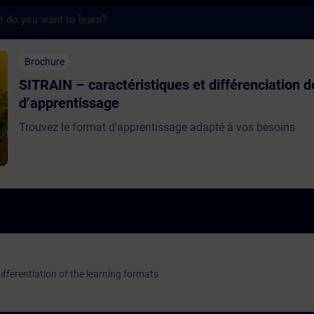
s
actéristiques et différenciation des format
Brochure
SITRAIN – caractéristiques et différenciation 
d’apprentissage
Trouvez le format d'apprentissage adapté à vos besoins
fferentiation of the learning formats