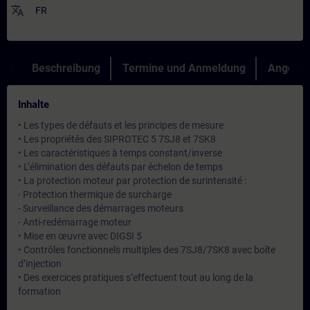
translate
FR
Beschreibung
Termine und Anmeldung
Angebot
Inhalte
• Les types de défauts et les principes de mesure
• Les propriétés des SIPROTEC 5 7SJ8 et 7SK8
• Les caractéristiques à temps constant/inverse
• L’élimination des défauts par échelon de temps
• La protection moteur par protection de surintensité :
- Protection thermique de surcharge
- Surveillance des démarrages moteurs
- Anti-redémarrage moteur
• Mise en œuvre avec DIGSI 5
• Contrôles fonctionnels multiples des 7SJ8/7SK8 avec boîte
d’injection
• Des exercices pratiques s’effectuent tout au long de la
formation