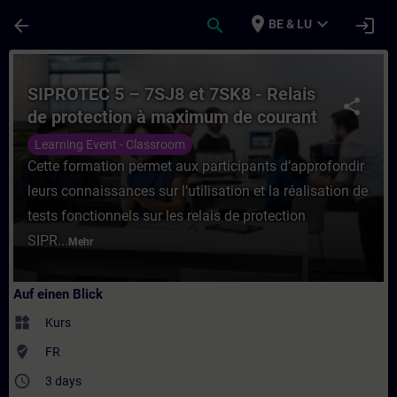
Für Hauptinhalt überspringen
Seite wurde geladen
place
expand_more
arrow_back
search
login
BE & LU
Kurs - SIPROTEC 5 – 7SJ8 et 7SK8 - Relais
SIPROTEC 5 – 7SJ8 et 7SK8 - Relais
share
de protection à maximum de courant
et protection moteur
Learning Event - Classroom
Cette formation permet aux participants d’approfondir
leurs connaissances sur l’utilisation et la réalisation de
tests fonctionnels sur les relais de protection
SIPR...
Mehr
Auf einen Blick
widgets
Kurs
where_to_vote
FR
access_time
3 days