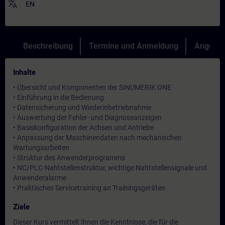
translate
EN
Beschreibung
Termine und Anmeldung
Angebot
Inhalte
• Übersicht und Komponenten der SINUMERIK ONE
• Einführung in die Bedienung
• Datensicherung und Wiederinbetriebnahme
• Auswertung der Fehler- und Diagnoseanzeigen
• Basiskonfiguration der Achsen und Antriebe
• Anpassung der Maschinendaten nach mechanischen
Wartungsarbeiten
• Struktur des Anwenderprogramms
• NC/PLC-Nahtstellenstruktur, wichtige Nahtstellensignale und
Anwenderalarme
• Praktisches Servicetraining an Trainingsgeräten
Ziele
Dieser Kurs vermittelt Ihnen die Kenntnisse, die für die