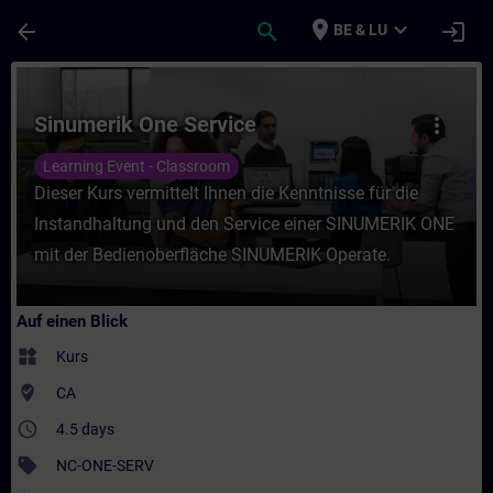
Für Hauptinhalt überspringen
Seite wurde geladen
place
expand_more
arrow_back
search
login
BE & LU
Kurs - Sinumerik One Service - Training - 
Sinumerik One Service
more_vert
Learning Event - Classroom
Dieser Kurs vermittelt Ihnen die Kenntnisse für die
Instandhaltung und den Service einer SINUMERIK ONE
mit der Bedienoberfläche SINUMERIK Operate.
Auf einen Blick
widgets
Kurs
where_to_vote
CA
access_time
4.5 days
sell
NC-ONE-SERV