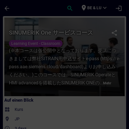
Für Hauptinhalt überspringen
Seite wurde geladen
place
expand_more
arrow_back
search
login
BE & LU
Kurs - SINUMERIK One サービスコース - Traini
SINUMERIK One サービスコース
share
Learning Event - Classroom
(※本コースは仮公開中となっております。受講につ
きましては弊社SITRAIN用申込サイトe-pass (https://e-
pass.aae.siemens.cloud/dashboard)よりお申し込み
ください。)このコースでは、SINUMERIK Operateと
HMI advancedを搭載したSINUMERIK ONEの...
Mehr
Auf einen Blick
widgets
Kurs
where_to_vote
JP
access_time
3 days