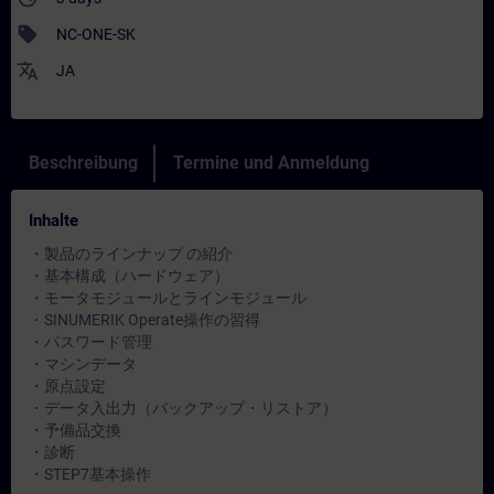
sell
NC-ONE-SK
translate
JA
Beschreibung
Termine und Anmeldung
Inhalte
・製品のラインナップ の紹介
・基本構成（ハードウェア）
・モータモジュールとラインモジュール
・SINUMERIK Operate操作の習得
・パスワード管理
・マシンデータ
・原点設定
・データ入出力（バックアップ・リストア）
・予備品交換
・診断
・STEP7基本操作