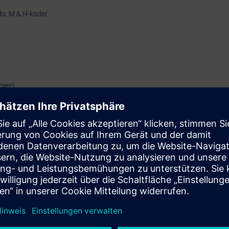
o, M & H-koder
ames)
 dig som vill lära dig att att programmera Sinumerik One och/eller Sinume
nder sig till operatörer och programmerare med kunskap inom ISO NC-pro
r.
rska programmering med G-koder och grundfunktioner i HMI:n för Sinume
rammering.