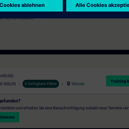
NC-styrda maskiner.
C+00:00)
Training 
location_on
0.900,00
8 Verfügbare Plätze
Skövde
gefunden?
entenliste und erhalten Sie eine Benachrichtigung sobald neue Termine ver
tivieren