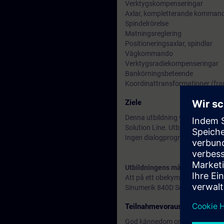
Verktygskompenseringar
Axlar, kompletterande kommand
Spindelrörelse
Matningsreglering
Positioneringsaxlar, spindlar
Vägkommando
Verktygsradiekompenseringar
Bankörningsbeteende
Koordinattransformationer (fr
Ziele
Denna utbildning vänder sig till
Solution Line. Utbildningen vä
Ingen dialogprogrammering ingå
Utbildningens mål
Att på ett obekymrat sätt behä
Sinumerik 840D Solution Line.
Teilnahmevoraussetzung
God kännedom om ISO NC-prog