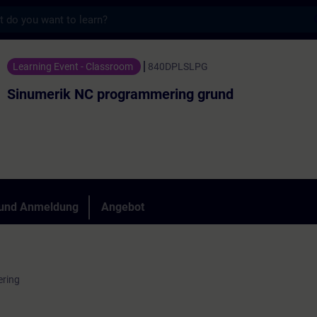
s
programmering grund - Training - Schulung
Learning Event - Classroom
840DPLSLPG
Sinumerik NC programmering grund
 und Anmeldung
Angebot
ring