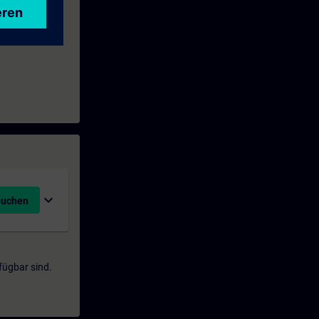
expand_more
buchen
fügbar sind.