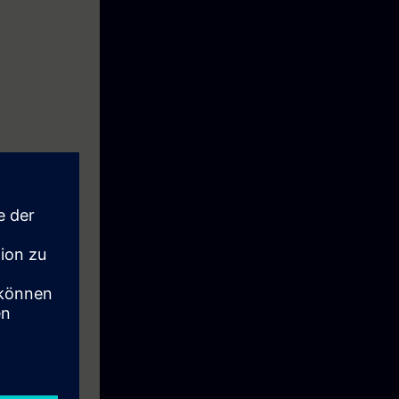
rik 840D
grammering.
rik One och