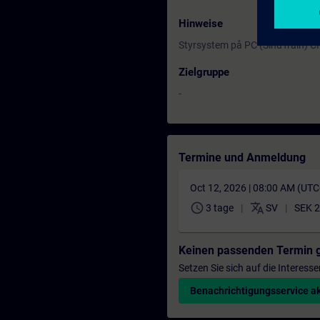
Hinweise
Styrsystem på PC (SinuTrain) C
Zielgruppe
-
Termine und Anmeldung
Oct 12, 2026 | 08:00 AM (UT
schedule
translate
3 tage
SV
SEK 2
Keinen passenden Termin 
Setzen Sie sich auf die Interess
Benachrichtigungsservice ak