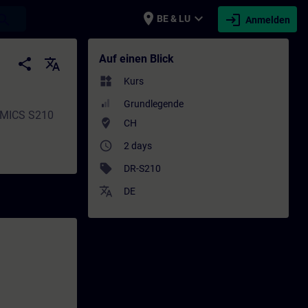
place
expand_more
login
earch
BE & LU
Anmelden
- Schulung - Weiterbildung | SITRAIN
Auf einen Blick
share
translate
widgets
Kurs
Grundlegende
NAMICS S210
where_to_vote
CH
access_time
2 days
sell
DR-S210
translate
DE