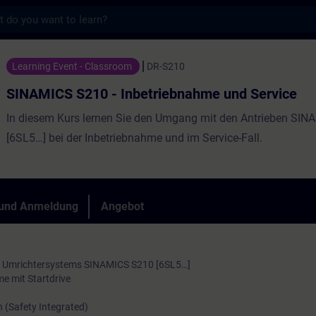
s
 - Inbetriebnahme und Service - Training 
Learning Event - Classroom
DR-S210
SINAMICS S210 - Inbetriebnahme und Service
In diesem Kurs lernen Sie den Umgang mit den Antrieben SI
[6SL5…] bei der Inbetriebnahme und im Service-Fall.
 und Anmeldung
Angebot
s Umrichtersystems SINAMICS S210 [6SL5…]
e mit Startdrive
n (Safety Integrated)