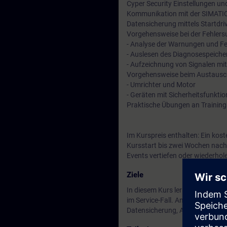
Cyper Security Einstellungen u
Kommunikation mit der SIMATIC
Datensicherung mittels Startdri
Vorgehensweise bei der Fehler
- Analyse der Warnungen und F
- Auslesen des Diagnosespeiche
- Aufzeichnung von Signalen mit
Vorgehensweise beim Austausc
- Umrichter und Motor
- Geräten mit Sicherheitsfunktio
Praktische Übungen an Trainin
Im Kurspreis enthalten: Ein kos
Kursstart bis zwei Wochen nach
Events vertiefen oder wiederhol
Ziele
In diesem Kurs lernen Sie den 
im Service-Fall. Anhand verschi
Datensicherung, Austausch vo