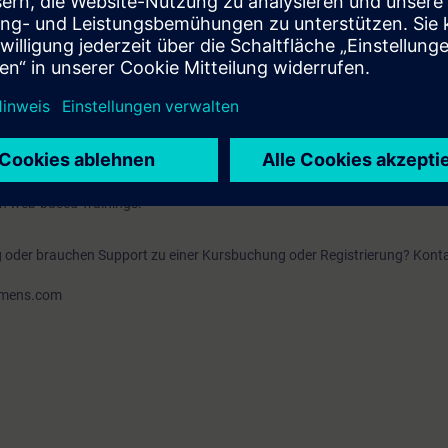
chnik
IA Portals (entsprechend einem der Kurse TIA-SERV1 oder TIA-PRO1)
t 7 Tage vor Kursbeginn und endet 14 Tage nach Kursende. Während di
en web-based Trainings.
g oder brauchen Support zu einer Kursbuchung oder Registrierung? Konta
iemens.com