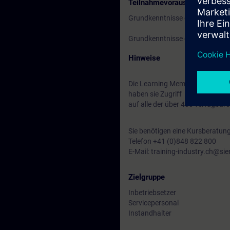
Teilnahmevoraussetzung
Grundkenntnisse der Antriebste
Grundkenntnisse des SIMATIC T
Hinweise
Die Learning Membership beginn
haben sie Zugriff
auf alle der über 480 verfügbar
Sie benötigen eine Kursberatun
Telefon +41 (0)848 822 800
E-Mail: training-industry.ch@s
Zielgruppe
Inbetriebsetzer
Servicepersonal
Instandhalter