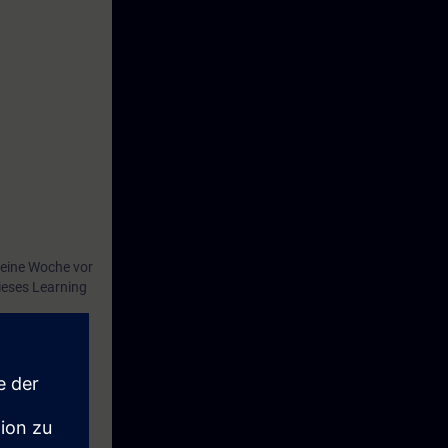
eine Woche vor
ieses Learning
riebnahme und