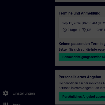
Termine und Anmeldung
Sep 15, 2026 | 06:30 AM (UT
schedule
translate
2 tage
DE
CHF 1
Keinen passenden Termin 
Setzen Sie sich auf die Interess
Benachrichtigungsservice ak
Personalisiertes Angebot
Sie benötigen ein persönliches
personalisiertes Angebot an Ihr
settings
Einstellungen
Persönliches Angebot zuse
apps
Apps