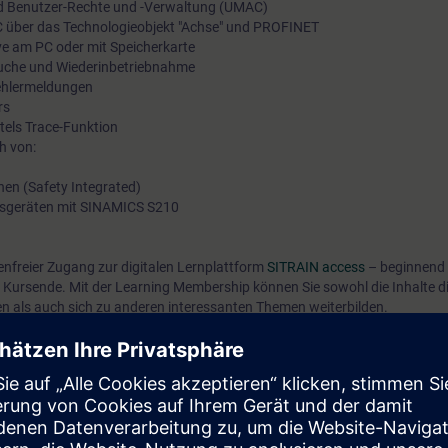
nd Benutzer-Rechte und -Verwaltung (UMAC)
 über das Technologieobjekt "Achse" und PROFINET
ve am PC oder mit Speicherkarte
suche und Wiederinbetriebnahme
ehlermeldungen
rs
tels Trace-Funktion
h von:
nen (Safety Integrated)
gsgeräten mit SINAMICS S210
tenfreier Zugang zur digitalen Lernplattform
SITRAIN access
– beginnend 
 Kursende. Mit der Learning Membership können Sie sowohl die Inhalte d
en als auch sich zu anderen interessanten Themen weiterbilden.
sicheren Umgang mit den Antrieben SINAMICS S210 [6SL5…] bei der Inbet
edener Szenarien üben Sie die Inbetriebnahme und Service-Tätigkeiten wie
n Komponenten und Wiederinbetriebnahme.