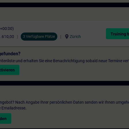
C+00:00)
Training 
location_on
.610,00
3 Verfügbare Plätze
Zürich
gefunden?
entenliste und erhalten Sie eine Benachrichtigung sobald neue Termine ver
tivieren
 Angebot? Nach Angabe Ihrer persönlichen Daten senden wir Ihnen umgeh
e Emailadresse.
nden