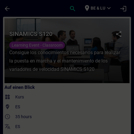
Für Hauptinhalt überspringen
Seite wurde geladen
place
expand_more
arrow_back
search
login
BE & LU
Kurs - SINAMICS S120 - Training - Schulun
SINAMICS S120
share
Learning Event - Classroom
Consigue los conocimientos necesarios para realizar
la puesta en marcha y el mantenimiento de los
variadores de velocidad SINAMICS S120
Auf einen Blick
widgets
Kurs
where_to_vote
ES
access_time
35 hours
translate
ES