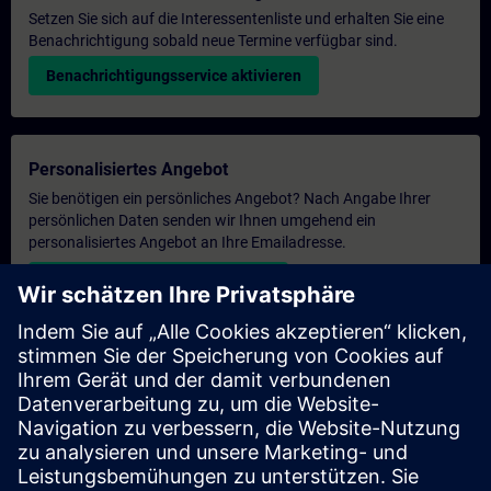
Setzen Sie sich auf die Interessentenliste und erhalten Sie eine
Benachrichtigung sobald neue Termine verfügbar sind.
Benachrichtigungsservice aktivieren
Personalisiertes Angebot
Sie benötigen ein persönliches Angebot? Nach Angabe Ihrer
persönlichen Daten senden wir Ihnen umgehend ein
personalisiertes Angebot an Ihre Emailadresse.
Persönliches Angebot zusenden
Anfrage Exklusivtraining
Haben Sie Bedarf an einem höheren Schulungsangebot und
brauchen ein exklusives Training – entweder vor Ort bei Ihnen,
virtuell oder in einem SITRAIN Trainingscenter? Nachdem Sie
uns Ihre persönlichen Daten und Ihren Trainingsbedarf
übermittelt haben, bekommen Sie von uns ein Angebot für eine