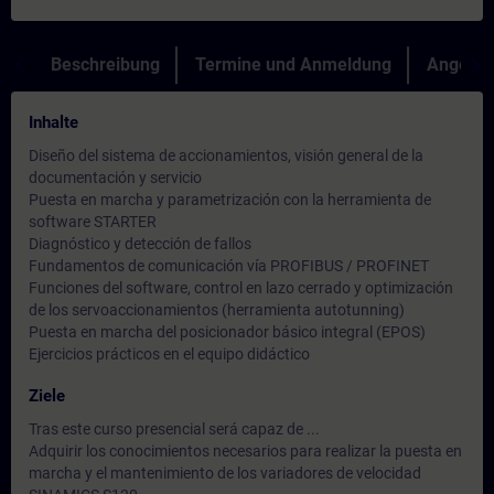
Beschreibung
Termine und Anmeldung
Angebot
Inhalte
Diseño del sistema de accionamientos, visión general de la
documentación y servicio
Puesta en marcha y parametrización con la herramienta de
software STARTER
Diagnóstico y detección de fallos
Fundamentos de comunicación vía PROFIBUS / PROFINET
Funciones del software, control en lazo cerrado y optimización
de los servoaccionamientos (herramienta autotunning)
Puesta en marcha del posicionador básico integral (EPOS)
Ejercicios prácticos en el equipo didáctico
Ziele
Tras este curso presencial será capaz de ...
Adquirir los conocimientos necesarios para realizar la puesta en
marcha y el mantenimiento de los variadores de velocidad