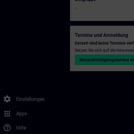
-
Termine und Anmeldung
Derzeit sind keine Termine ver
Setzen Sie sich auf die Interess
Benachrichtigungsservice ak
settings
Einstellungen
apps
Apps
help_outline
Hilfe