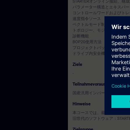
STARTERオンライン接続、構成
パラメーター構造とエキスパー
コントロールワードおよびトレ
速度指令ソース
ベクトルモード制御、調整
トポロジー、モジュール交換
診断機能
BOP20使用方法
プロジェクトバックアップと保
ドライブ内安全機能
Ziele
-
Teilnahmevoraussetzung
国産汎用インバーター、サーボ
Hinweise
本コースでは、最新世代のソフトウェア：
旧世代のソフトウェア：STAR
Zielgruppe