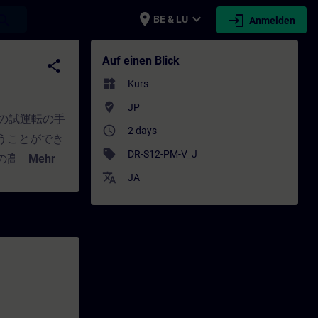
place
expand_more
login
earch
BE & LU
Anmelden
hulung - Weiterbildung | SITRAIN
Auf einen Blick
share
widgets
Kurs
where_to_vote
JP
）の試運転の手
access_time
2 days
うことができ
sell
DR-S12-PM-V_J
の高い運用を
Mehr
translate
に運用できるよ
JA
れのアプリケ
できるように