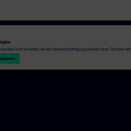
fügbar
entenliste und erhalten Sie eine Benachrichtigung sobald neue Termine ver
tivieren