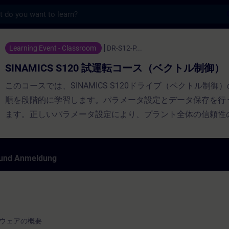
s
S120 試運転コース（ベクトル制御） - Training - Sc
Learning Event - Classroom
DR-S12-P...
SINAMICS S120 試運転コース（ベクトル制御）
このコースでは、SINAMICS S120ドライブ（ベクトル制御
順を段階的に学習します。パラメータ設定とデータ保存を行
ます。正しいパラメータ設定により、プラント全体の信頼性
サポートします。コース修了後、SINAMICS S120を効率的
うになります。閉ループコントローラのパラメータをそれぞ
ーションに合わせて調整し、故障発生時に診断ツールを使用
 und Anmeldung
なります。
ウェアの概要