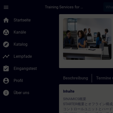
Für Hauptinhalt überspringen
Seite wurde geladen
menu
Training Services for Digital Industries
Kurs - SINAMICS 
home
Startseite
group_work
Kanäle
explore
Katalog
timeline
Lernpfade
assignment_turned_in
Eingangstest
Beschreibung
Termine
account_circle
Profil
Inhalte
info
Über uns
SINAMICS概要
STARTER概要とオフライン構成
コントロールユニットとハード