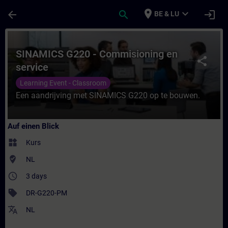
Für Hauptinhalt überspringen
Seite wurde geladen
place
expand_more
arrow_back
search
login
BE & LU
Kurs - SINAMICS G220 - Commisioning en se
SINAMICS G220 - Commisioning en
share
service
Learning Event - Classroom
Een aandrijving met SINAMICS G220 op te bouwen.
Auf einen Blick
widgets
Kurs
where_to_vote
NL
access_time
3 days
sell
DR-G220-PM
translate
NL