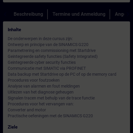
Beschreibung
Termine und Anmeldung
Angebot
Inhalte
De onderwerpen in deze cursus zijn:
Ontwerp en principe van de SINAMICS G220
Parametrering en commissioning met Startdrive
Geintegreerde safety functies (Safety Integrated)
Geintegreerde cyber security functies
Communicatie met SIMATIC via PROFINET
Data backup met Startdrive op de PC of op de memory card
Procedures voor foutzoeken
Analyse van alarmen en fout meldingen
Uitlezen van het diagnose geheugen
Signalen tracen met behulp van de trace functie
Procedures voor het vervangen van:
Converter and motor
Practische oefeningen met de SINAMICS G220
Ziele