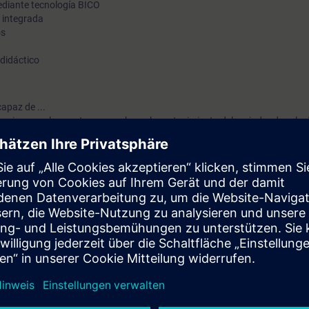
diante tecnología BICO
 integrada
os
 didáctico
apaz de ...
sarios para la puesta en marcha y el mantenimiento del variador de vel
otores
el de usuario