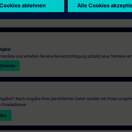
fügbar
entenliste und erhalten Sie eine Benachrichtigung sobald neue Termine ver
tivieren
 Angebot? Nach Angabe Ihrer persönlichen Daten senden wir Ihnen umgeh
e Emailadresse.
nden