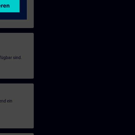
fügbar sind.
end ein