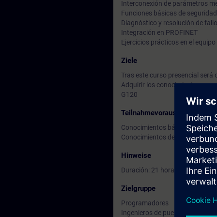
Interconexión de parámetros me
Funciones básicas de seguridad
Diagnóstico y resolución de fall
Integración en PROFINET
Ejercicios prácticos en el equipo
Ziele
Tras este curso presencial será c
Adquirir los conocimientos nece
G120
Teilnahmevoraussetzung
Conocimientos básicos sobre m
Conocimientos de Windows a niv
Hinweise
Duración: 21 horas
Zielgruppe
Programadores
Ingenieros de puesta en marcha