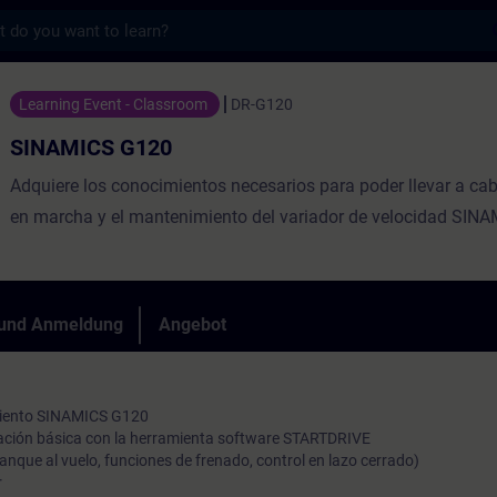
s
 - Training - Schulung - Weiterbildung | 
Learning Event - Classroom
DR-G120
SINAMICS G120
Adquiere los conocimientos necesarios para poder llevar a ca
en marcha y el mantenimiento del variador de velocidad SIN
 und Anmeldung
Angebot
miento SINAMICS G120
ación básica con la herramienta software STARTDRIVE
anque al vuelo, funciones de frenado, control en lazo cerrado)
r