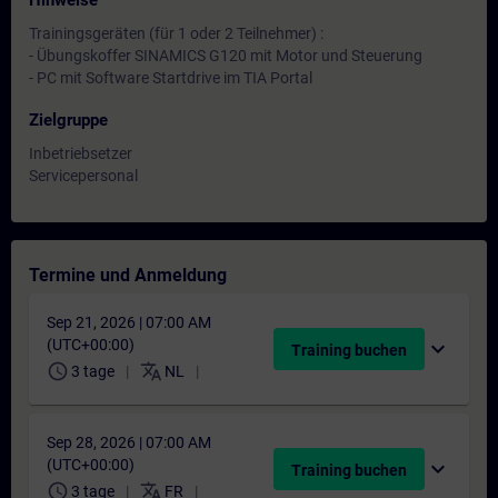
Hinweise
Trainingsgeräten (für 1 oder 2 Teilnehmer) :
- Übungskoffer SINAMICS G120 mit Motor und Steuerung
- PC mit Software Startdrive im TIA Portal
Zielgruppe
Inbetriebsetzer
Servicepersonal
Termine und Anmeldung
Sep 21, 2026 | 07:00 AM
(UTC+00:00)
expand_more
Training buchen
schedule
translate
3 tage
NL
Sep 28, 2026 | 07:00 AM
(UTC+00:00)
expand_more
Training buchen
schedule
translate
3 tage
FR