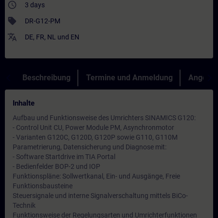
access_time
3 days
sell
DR-G12-PM
translate
DE
,
FR
,
NL
und
EN
Beschreibung
Termine und Anmeldung
Angebot
Inhalte
Aufbau und Funktionsweise des Umrichters SINAMICS G120:
- Control Unit CU, Power Module PM, Asynchronmotor
- Varianten G120C, G120D, G120P sowie G110, G110M
Parametrierung, Datensicherung und Diagnose mit:
- Software Startdrive im TIA Portal
- Bedienfelder BOP-2 und IOP
Funktionspläne: Sollwertkanal, Ein- und Ausgänge, Freie
Funktionsbausteine
Steuersignale und interne Signalverschaltung mittels BiCo-
Technik
Funktionsweise der Regelungsarten und Umrichterfunktionen