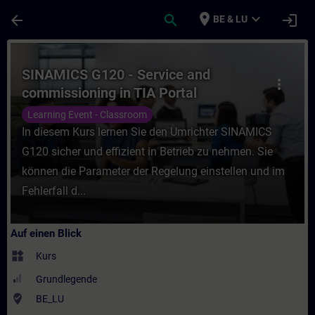
Für Hauptinhalt überspringen
Seite wurde geladen
place
expand_more
arrow_back
search
login
BE & LU
Kurs - SINAMICS G120 - Service and commis
SINAMICS G120 - Service and
more_vert
commissioning in TIA Portal
Learning Event - Classroom
In diesem Kurs lernen Sie den Umrichter SINAMICS
G120 sicher und effizient in Betrieb zu nehmen. Sie
können die Parameter der Regelung einstellen und im
Fehlerfall d...
Auf einen Blick
widgets
Kurs
Grundlegende
where_to_vote
BE_LU