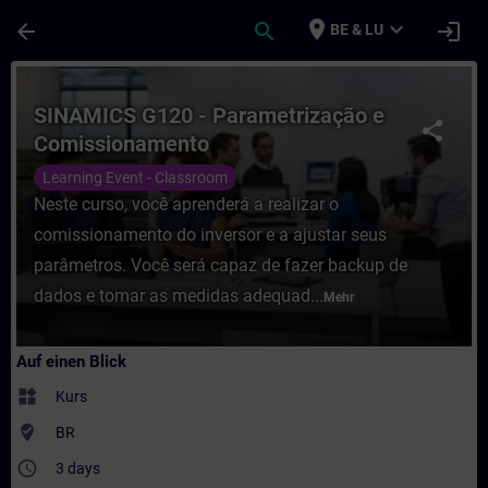
Für Hauptinhalt überspringen
Seite wurde geladen
place
expand_more
arrow_back
search
login
BE & LU
Kurs - SINAMICS G120 - Parametrização e 
SINAMICS G120 - Parametrização e
share
Comissionamento
Learning Event - Classroom
Neste curso, você aprenderá a realizar o
comissionamento do inversor e a ajustar seus
parâmetros. Você será capaz de fazer backup de
dados e tomar as medidas adequad...
Mehr
Auf einen Blick
widgets
Kurs
where_to_vote
BR
access_time
3 days