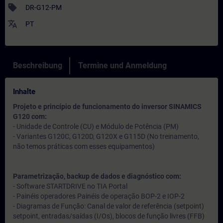
sell
DR-G12-PM
translate
PT
Beschreibung
Termine und Anmeldung
Inhalte
Projeto e princípio de funcionamento do inversor SINAMICS
G120 com:
- Unidade de Controle (CU) e Módulo de Potência (PM)
- Variantes G120C, G120D, G120X e G115D (No treinamento,
não temos práticas com esses equipamentos)
Parametrização, backup de dados e diagnóstico com:
- Software STARTDRIVE no TIA Portal
- Painéis operadores Painéis de operação BOP-2 e IOP-2
- Diagramas de Função: Canal de valor de referência (setpoint)
setpoint, entradas/saídas (I/Os), blocos de função livres (FFB)