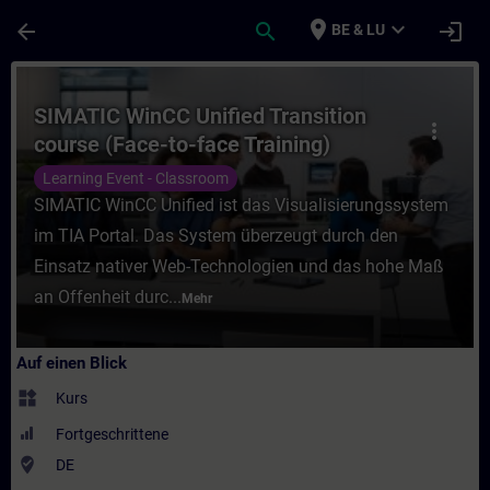
Für Hauptinhalt überspringen
Seite wurde geladen
place
expand_more
arrow_back
search
login
BE & LU
Kurs - SIMATIC WinCC Unified Transition co
SIMATIC WinCC Unified Transition
more_vert
course (Face-to-face Training)
Learning Event - Classroom
SIMATIC WinCC Unified ist das Visualisierungssystem
im TIA Portal. Das System überzeugt durch den
Einsatz nativer Web-Technologien und das hohe Maß
an Offenheit durc...
Mehr
Auf einen Blick
widgets
Kurs
Fortgeschrittene
where_to_vote
DE