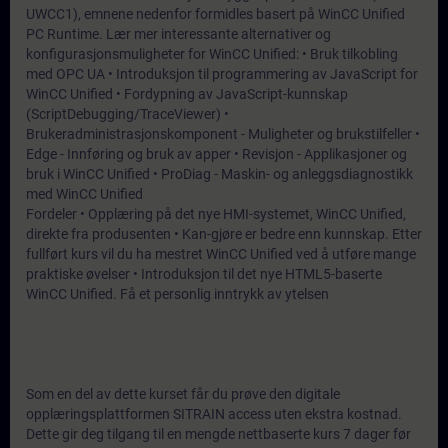
UWCC1), emnene nedenfor formidles basert på WinCC Unified
PC Runtime. Lær mer interessante alternativer og
konfigurasjonsmuligheter for WinCC Unified: • Bruk tilkobling
med OPC UA • Introduksjon til programmering av JavaScript for
WinCC Unified • Fordypning av JavaScript-kunnskap
(ScriptDebugging/TraceViewer) •
Brukeradministrasjonskomponent - Muligheter og brukstilfeller •
Edge - Innføring og bruk av apper • Revisjon - Applikasjoner og
bruk i WinCC Unified • ProDiag - Maskin- og anleggsdiagnostikk
med WinCC Unified
Fordeler • Opplæring på det nye HMI-systemet, WinCC Unified,
direkte fra produsenten • Kan-gjøre er bedre enn kunnskap. Etter
fullført kurs vil du ha mestret WinCC Unified ved å utføre mange
praktiske øvelser • Introduksjon til det nye HTML5-baserte
WinCC Unified. Få et personlig inntrykk av ytelsen
Som en del av dette kurset får du prøve den digitale
opplæringsplattformen SITRAIN access uten ekstra kostnad.
Dette gir deg tilgang til en mengde nettbaserte kurs 7 dager før