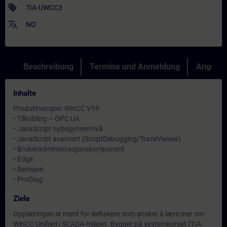
sell
TIA-UWCC3
translate
NO
Beschreibung
Termine und Anmeldung
Angebot
Inhalte
Produktversjon: WinCC V19
• Tilkobling – OPC UA
• JavaScript nybegynnernivå
• JavaScript avansert (ScriptDebugging/TraceViewer)
• Brukeradministrasjonskomponent
• Edge
• Revisjon
• ProDiag
Ziele
Opplæringen er ment for deltakere som ønsker å lære mer om
WinCC Unified i SCADA-miljøet. Bygger på systemkurset (TIA-