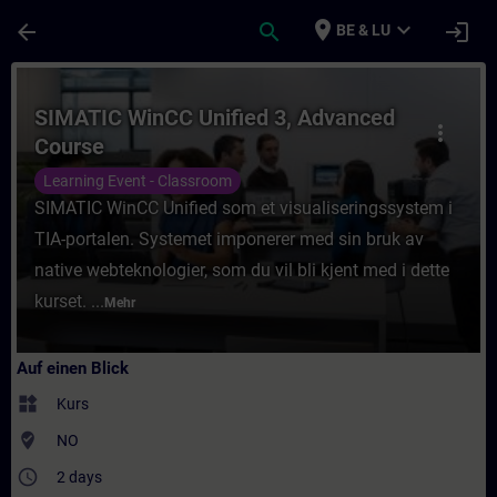
Für Hauptinhalt überspringen
Seite wurde geladen
place
expand_more
arrow_back
search
login
BE & LU
Kurs - SIMATIC WinCC Unified 3, Advanced 
SIMATIC WinCC Unified 3, Advanced
more_vert
Course
Learning Event - Classroom
SIMATIC WinCC Unified som et visualiseringssystem i
TIA-portalen. Systemet imponerer med sin bruk av
native webteknologier, som du vil bli kjent med i dette
kurset. ...
Mehr
Auf einen Blick
widgets
Kurs
where_to_vote
NO
access_time
2 days