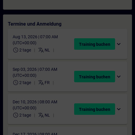
Termine und Anmeldung
Aug 13, 2026 | 07:00 AM
(UTC+00:00)
expand_more
Training buchen
schedule
translate
2 tage
NL
Sep 03, 2026 | 07:00 AM
(UTC+00:00)
expand_more
Training buchen
schedule
translate
2 tage
FR
Dec 10, 2026 | 08:00 AM
(UTC+00:00)
expand_more
Training buchen
schedule
translate
2 tage
NL
Dec 17, 2026 | 08:00 AM