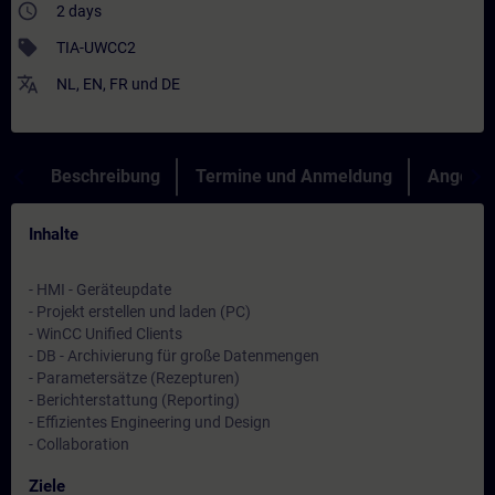
access_time
2 days
sell
TIA-UWCC2
translate
NL
,
EN
,
FR
und
DE
Beschreibung
Termine und Anmeldung
Angebot
Inhalte
- HMI - Geräteupdate
- Projekt erstellen und laden (PC)
- WinCC Unified Clients
- DB - Archivierung für große Datenmengen
- Parametersätze (Rezepturen)
- Berichterstattung (Reporting)
- Effizientes Engineering und Design
- Collaboration
Ziele