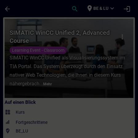
Für Hauptinhalt überspringen
Seite wurde geladen
place
expand_more
arrow_back
search
login
BE & LU
Kurs - SIMATIC WinCC Unified 2, Advanced 
SIMATIC WinCC Unified 2, Advanced
more_vert
Course
Learning Event - Classroom
SIMATIC WinCC Unified als Visualisierungssystem im
TIA Portal. Das System überzeugt durch den Einsatz
nativer Web Technologien, die Ihnen in diesem Kurs
nähergebrach...
Mehr
Auf einen Blick
widgets
Kurs
Fortgeschrittene
where_to_vote
BE_LU