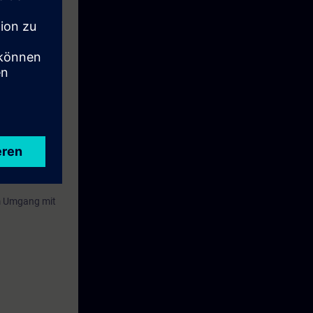
icher
druck über die
 im Umgang mit