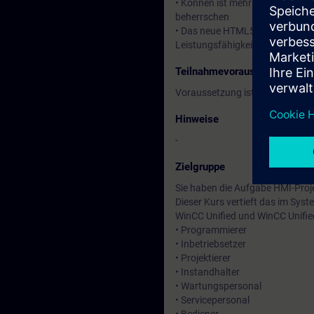
• Können ist mehr als Wissen. D
beherrschen
• Das neue HTML5-basierte WinC
Leistungsfähigkeit.
Teilnahmevoraussetzung
Voraussetzung ist der Kurs
SIM
Hinweise
-
Zielgruppe
Sie haben die Aufgabe HMI-Proje
Dieser Kurs vertieft das im Syst
WinCC Unified und WinCC Unifi
• Programmierer
• Inbetriebsetzer
• Projektierer
• Instandhalter
• Wartungspersonal
• Servicepersonal