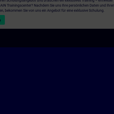
ren Schulungsangebot und brauchen ein exklusives Training – entweder v
ITRAIN Trainingscenter? Nachdem Sie uns Ihre persönlichen Daten und Ihre
en, bekommen Sie von uns ein Angebot für eine exklusive Schulung.
n