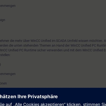
Datenmengen
sign
eilnehmer die mehr über WinCC Unified im SCADA Umfeld wissen möchten.
rden die unten stehenden Themen an Hand der WinCC Unified PC Runtime
inCC Unified PC Runtime sicher verwenden und mit dem WinCC Unified E
stellen:
)
Datenmengen
ionen
sign
ms WinCC Unified direkt vom Hersteller