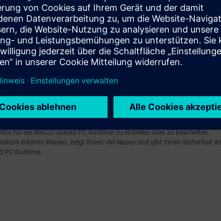
urch viele praktische Übungen können Sie nach dem Kurs WinCC Unified s
C Unified zum Kennenlernen. Verschaffen Sie sich einen persönlichen Ein
ATIC WinCC Unified 1 (TIA-UWCC1)
oder vergleichbare Kenntnisse.
kte für die WinCC Unified PC Runtime zu erstellen oder zu bearbeiten.
emkurs erlernte Wissen, zeigt Ihnen viel Neues und gibt Ihnen Sicherheit
ed PC Runtime.