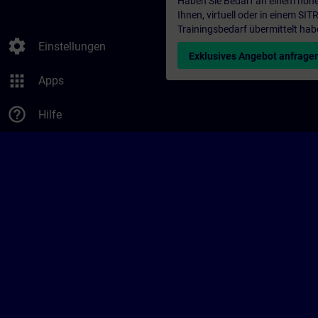
Haben Sie Bedarf an einem höhe
Ihnen, virtuell oder in einem S
Trainingsbedarf übermittelt hab
settings
Einstellungen
Exklusives Angebot anfrage
apps
Apps
help_outline
Hilfe