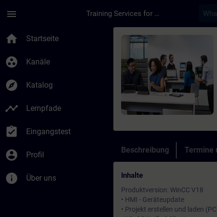
Für Hauptinhalt überspringen
Seite wurde geladen
menu
Training Services for Digital Industries
Kurs - SIMATIC WinC
home
Startseite
group_work
Kanäle
explore
Katalog
timeline
Lernpfade
assignment_turned_in
Eingangstest
Beschreibung
Termine
account_circle
Profil
Inhalte
info
Über uns
Produktversion: WinCC V18
• HMI - Geräteupdate
• Projekt erstellen und laden (PC