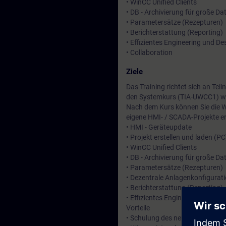
• WinCC Unified Clients
• DB - Archivierung für große 
• Parametersätze (Rezepturen)
• Berichterstattung (Reporting)
• Effizientes Engineering und De
• Collaboration
Ziele
Das Training richtet sich an T
den Systemkurs (TIA-UWCC1) we
Nach dem Kurs können Sie die W
eigene HMI- / SCADA-Projekte er
• HMI - Geräteupdate
• Projekt erstellen und laden (PC
• WinCC Unified Clients
• DB - Archivierung für große 
• Parametersätze (Rezepturen)
• Dezentrale Anlagenkonfigurat
• Berichterstattung (Reporting)
• Effizientes Engineering und De
Vorteile
• Schulung des neuen HMI-Syste