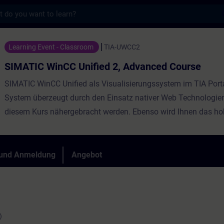
s
C Unified 2, Advanced Course - Training -
Learning Event - Classroom
TIA-UWCC2
SIMATIC WinCC Unified 2, Advanced Course
SIMATIC WinCC Unified als Visualisierungssystem im TIA Port
System überzeugt durch den Einsatz nativer Web Technologien,
diesem Kurs nähergebracht werden. Ebenso wird Ihnen das h
Offenheit durch leistungsfähige Schnittstellen vermittelt. Ler
Unified und die neue PC Runtime einzusetzen und verschaffen 
einen persönlichen Eindruck über die Leistungsfähigkeit des 
 und Anmeldung
Angebot
Systems.
)
Auch als Online-Trai