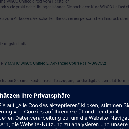
ms WinCC Unified direkt vom Hersteller
urch viele praktische Übungen können Sie nach dem Kurs WinCC Unified s
els zum Anfassen. Verschaffen Sie sich einen persönlichen Eindruck über 
ierungstechnik
se:
SIMATIC WinCC Unified 2, Advanced Course (TIA-UWCC2)
alten Sie einen kostenfreien Testzugang für die digitale Lernplattform:
n Zugriff auf über 200 web-based Trainings. Der Testzeitraum endet aut
eitung auf Ihren gebuchten Präsenzkurs folgenden Lernweg zu absolviere
tomation Basic"