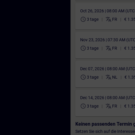
Oct 26, 2026 | 08:00 AM (UT
schedule
translate
3 tage
FR
€ 1.3
Nov 23, 2026 | 07:30 AM (UT
schedule
translate
3 tage
FR
€ 1.3
Dec 07, 2026 | 08:00 AM (UT
schedule
translate
3 tage
NL
€ 1.3
Dec 14, 2026 | 08:00 AM (UT
schedule
translate
3 tage
FR
€ 1.3
Keinen passenden Termin 
Setzen Sie sich auf die Interess