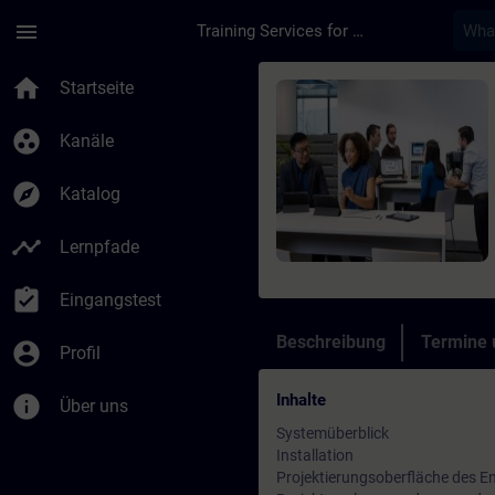
Für Hauptinhalt überspringen
Seite wurde geladen
menu
Training Services for Digital Industries
Kurs - SIMATIC WinCC
home
Startseite
group_work
Kanäle
explore
Katalog
timeline
Lernpfade
assignment_turned_in
Eingangstest
Beschreibung
Termine
account_circle
Profil
Inhalte
info
Über uns
Systemüberblick
Installation
Projektierungsoberfläche des E