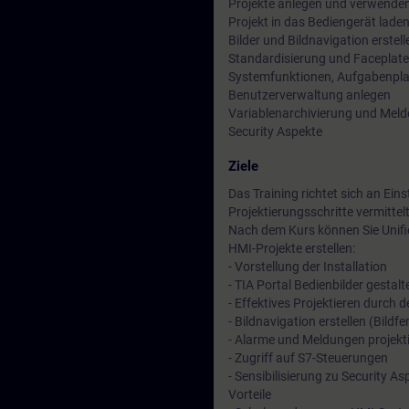
Projekte anlegen und verwende
Projekt in das Bediengerät lade
Bilder und Bildnavigation erstell
Standardisierung und Faceplate
Systemfunktionen, Aufgabenpla
Benutzerverwaltung anlegen
Variablenarchivierung und Melde
Security Aspekte
Ziele
Das Training richtet sich an Ei
Projektierungsschritte vermittel
Nach dem Kurs können Sie Unifi
HMI-Projekte erstellen:
- Vorstellung der Installation
- TIA Portal Bedienbilder gesta
- Effektives Projektieren durch 
- Bildnavigation erstellen (Bildf
- Alarme und Meldungen projekt
- Zugriff auf S7-Steuerungen
- Sensibilisierung zu Security A
Vorteile