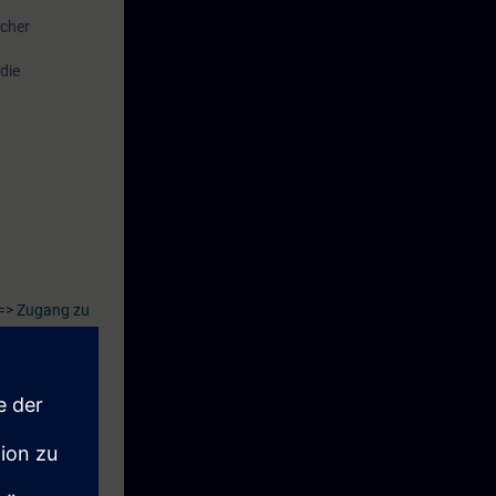
icher
die
=> Zugang zu
omatisch 14
n: