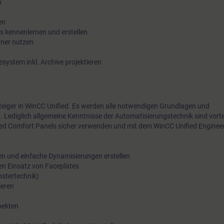
n
n
en
s kennenlernen und erstellen
ner nutzen
system inkl. Archive projektieren
nsteiger in WinCC Unified. Es werden alle notwendigen Grundlagen und
t. Lediglich allgemeine Kenntnisse der Automatisierungstechnik sind vorte
ed Comfort Panels sicher verwenden und mit dem WinCC Unified Engineer
lten und einfache Dynamisierungen erstellen
den Einsatz von Faceplates
enstertechnik)
ieren
spekten