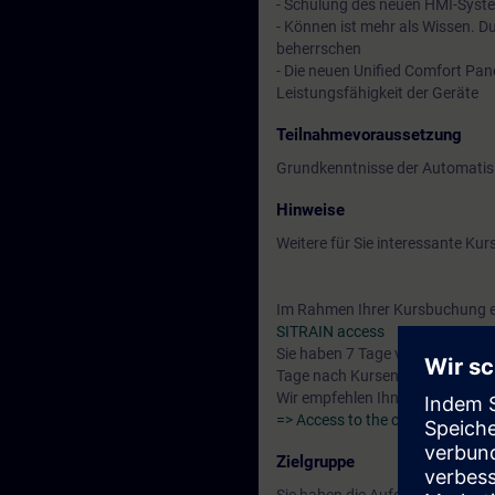
- Schulung des neuen HMI-Syste
- Können ist mehr als Wissen. D
beherrschen
- Die neuen Unified Comfort Pan
Leistungsfähigkeit der Geräte
Teilnahmevoraussetzung
Grundkenntnisse der Automatis
Hinweise
Weitere für Sie interessante Kur
Im Rahmen Ihrer Kursbuchung erh
SITRAIN access
Sie haben 7 Tage vor Kursbegin
Tage nach Kursende.
Wir empfehlen Ihnen als Vorber
=> Access to the curriculum "Au
Zielgruppe