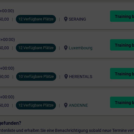
C+00:00)
Training 
location_on
50,00
12 Verfügbare Plätze
SERAING
C+00:00)
Training 
location_on
50,00
12 Verfügbare Plätze
Luxembourg
C+00:00)
Training 
location_on
50,00
10 Verfügbare Plätze
HERENTALS
C+00:00)
Training 
location_on
50,00
12 Verfügbare Plätze
ANDENNE
gefunden?
entenliste und erhalten Sie eine Benachrichtigung sobald neue Termine ver