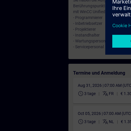
Sie haben die Aufgabe HMI-Projek
Berührungspunkte mit dem Thema
mit WinCC Unified und Unified C
- Programmierer
- Inbetriebsetzer
- Projektierer
- Instandhalter
- Wartungspersonal
- Servicepersonal
Termine und Anmeldung
Aug 31, 2026 | 07:00 AM (UT
schedule
translate
3 tage
FR
€ 1.3
Oct 05, 2026 | 07:00 AM (UT
schedule
translate
3 tage
NL
€ 1.3