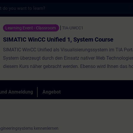
s
 Unified 1, System Course - Training - Sc
Learning Event - Classroom
TIA-UWCC1
SIMATIC WinCC Unified 1, System Course
SIMATIC WinCC Unified als Visualisierungssystem im TIA Port
System überzeugt durch den Einsatz nativer Web Technologien,
diesem Kurs näher gebracht werden. Ebenso wird Ihnen das 
Offenheit durch leistungsfähige Schnittstellen vermittelt. Ler
Unified und die neuen Unified Comfort Panels einzusetzen un
Sie sich einen persönlichen Eindruck über die Leistungsfähigk
 und Anmeldung
Angebot
Geräte.
ngineeringsystems kennenlernen