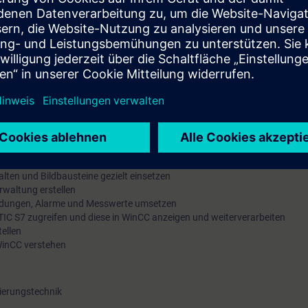
erung
Control and Data Acquisition) WinCC V8.x ist für das Visualisieren und 
 Maschinen und Anlagen konzipiert.
IC WinCC einfach und schnell für Ihre Anwendungen zu nutzen. Zusätzlic
 zu archivieren und die entsprechenden Archive zu konzipieren und zu rea
mit dem System können Sie die Engineering Phase effektiv nutzen.
cher projektieren
hen und editieren
alten und Bildbausteine gezielt einsetzen
rwaltung erstellen
eldungen, Alarme und Messwerte umsetzen
ATIC S7 zugreifen und diese in WinCC anzeigen und weiterverarbeiten
tellen
 WinCC verstehen
ierungstechnik