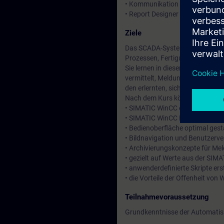
• Kommunikation zur S7-1500
• Report Designer für Protokolli
Ziele
Das SCADA-System (Supervisory 
Prozessen, Fertigungsabläufen,
Sie lernen in diesem Kurs SIMAT
vermittelt, Meldungen und Werte
den erlernten, sicheren Umgang 
Nach dem Kurs können Sie:
• SIMATIC WinCC effizient und si
• SIMATIC WinCC Projekte verste
• Bedienoberfläche optimal gest
• Bildnavigation und Benutzerve
• Archivierungskonzepte für M
• gezielt auf Werte aus der SIM
• anwenderdefinierte Skripte ers
• die Vorteile der Offenheit von
Teilnahmevoraussetzung
Grundkenntnisse der Automatis