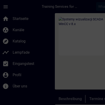
Für Hauptinhalt überspringen
Seite wurde geladen
menu
Training Services for Digital Industries
Kurs - Systemy wizua
home
Startseite
group_work
Kanäle
explore
Katalog
timeline
Lernpfade
assignment_turned_in
Eingangstest
account_circle
Profil
info
Über uns
Beschreibung
Termine