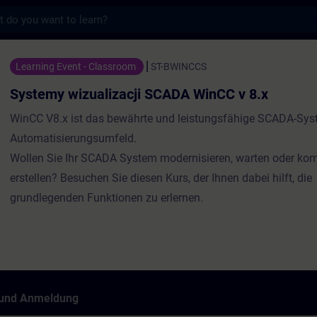
s
lizacji SCADA WinCC v 8.x - Training - Sch
Learning Event - Classroom
ST-BWINCCS
Systemy wizualizacji SCADA WinCC v 8.x
WinCC V8.x ist das bewährte und leistungsfähige SCADA-Sy
Automatisierungsumfeld.
Wollen Sie Ihr SCADA System modernisieren, warten oder kom
erstellen? Besuchen Sie diesen Kurs, der Ihnen dabei hilft, die
grundlegenden Funktionen zu erlernen.
 und Anmeldung