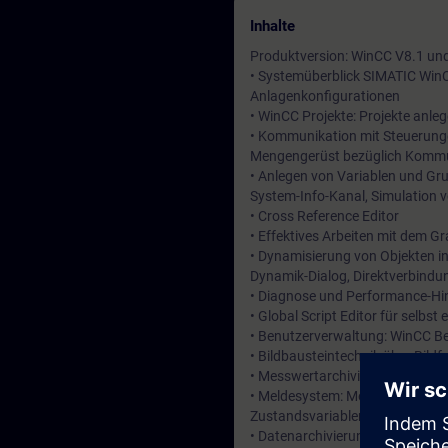
Inhalte
Produktversion: WinCC V8.1 un
• Systemüberblick SIMATIC WinC
Anlagenkonfigurationen
• WinCC Projekte: Projekte anleg
• Kommunikation mit Steuerunge
Mengengerüst bezüglich Kommu
• Anlegen von Variablen und Gru
System-Info-Kanal, Simulation 
• Cross Reference Editor
• Effektives Arbeiten mit dem G
• Dynamisierung von Objekten i
Dynamik-Dialog, Direktverbindun
• Diagnose und Performance-Hin
• Global Script Editor für selbs
• Benutzerverwaltung: WinCC B
• Bildbausteintechnik über Bild
• Messwertarchivierung: Archive
• Meldesystem: Meldeverfahren,
Zustandsvariablen
• Datenarchivierung mit der Opt