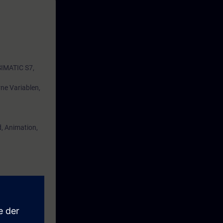
SIMATIC S7,
rne Variablen,
, Animation,
ldungen,