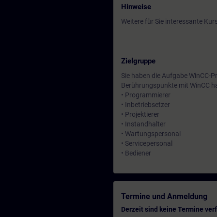
Hinweise
Weitere für Sie interessante Kur
Zielgruppe
Sie haben die Aufgabe WinCC-Pro
Berührungspunkte mit WinCC hatt
• Programmierer
• Inbetriebsetzer
• Projektierer
• Instandhalter
• Wartungspersonal
• Servicepersonal
• Bediener
Termine und Anmeldung
Derzeit sind keine Termine ver