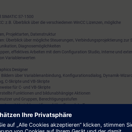
d SIMATIC S7-1500
C: z.B. Überblick über die verschiedenen WinCC Lizenzen, mögliche
en, Projektarten, Datenstruktur
n: Überblick über mögliche Steuerungen, Verbindungsprojektierung zur 
nikation, Diagnosemöglichkeiten
ppen, effektives Arbeiten mit dem Configuration Studio, Interne und exte
von Variablenwerten
raphics Designer
n Bildern über Variablenanbindung, Konfigurationsdialog, Dynamik-Wizard
g, C-Skripte und VB-Skripte
weise für C- und VB-Skripte
t erstellte Funktionen und bildunabhängige Aktionen
enutzer und Gruppen, Berechtigungsstufen
fenster mit Variablenpräfix und über Faceplate-Typen
 und Archivvariablen, Archivkonfiguration, Archivierungsarten,
 Meldeklassen und -arten, Archivkonfiguration, Alarm-Control, Systemme
ion User Archives