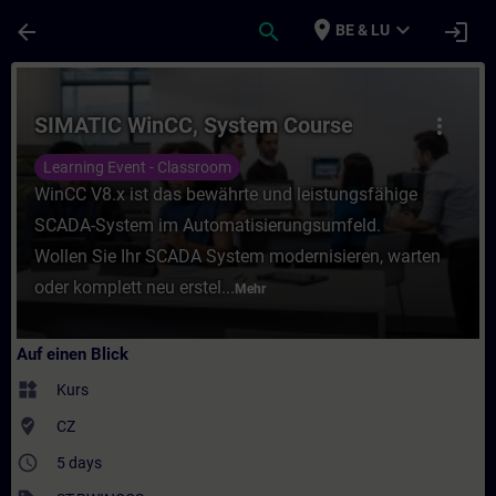
Für Hauptinhalt überspringen
Seite wurde geladen
place
expand_more
arrow_back
search
login
BE & LU
Kurs - SIMATIC WinCC, System Course - Tra
SIMATIC WinCC, System Course
more_vert
Learning Event - Classroom
WinCC V8.x ist das bewährte und leistungsfähige
SCADA-System im Automatisierungsumfeld.
Wollen Sie Ihr SCADA System modernisieren, warten
oder komplett neu erstel...
Mehr
Auf einen Blick
widgets
Kurs
where_to_vote
CZ
access_time
5 days