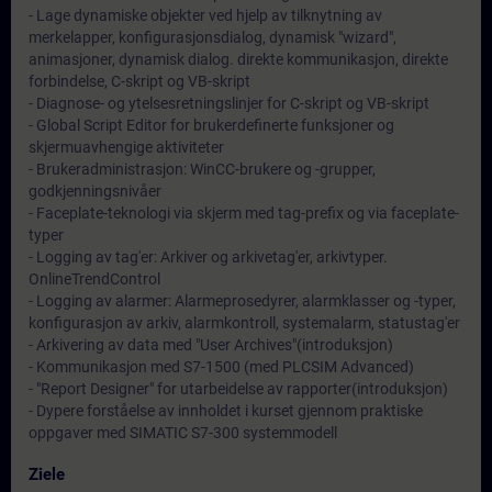
- Lage dynamiske objekter ved hjelp av tilknytning av
merkelapper, konfigurasjonsdialog, dynamisk "wizard",
animasjoner, dynamisk dialog. direkte kommunikasjon, direkte
forbindelse, C-skript og VB-skript
- Diagnose- og ytelsesretningslinjer for C-skript og VB-skript
- Global Script Editor for brukerdefinerte funksjoner og
skjermuavhengige aktiviteter
- Brukeradministrasjon: WinCC-brukere og -grupper,
godkjenningsnivåer
- Faceplate-teknologi via skjerm med tag-prefix og via faceplate-
typer
- Logging av tag'er: Arkiver og arkivetag'er, arkivtyper.
OnlineTrendControl
- Logging av alarmer: Alarmeprosedyrer, alarmklasser og -typer,
konfigurasjon av arkiv, alarmkontroll, systemalarm, statustag'er
- Arkivering av data med "User Archives"(introduksjon)
- Kommunikasjon med S7-1500 (med PLCSIM Advanced)
- "Report Designer" for utarbeidelse av rapporter(introduksjon)
- Dypere forståelse av innholdet i kurset gjennom praktiske
oppgaver med SIMATIC S7-300 systemmodell
Ziele