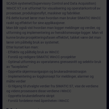
SCADA-systemet(Supervisory Control and Data Acquisition)
WinCC V7.x er utformet for visualisering og operatørkontroll av
prosesser, produksjonsflyt, maskiner og fabrikker.
På dette kurset lærer man hvordan man bruker SIMATIC WinCC
raskt og effektivt for sine applikasjoner.
Man blir også vist hvordan man logger meldinger og verdier, og
utforming og implementering av hensiktsmessige logger. Man vil
kunne bruke prosjekteringsfasen effektivt, takket være det man
lærer om pålitelig bruk av systemet.
Etter kurset kan man:
- Effektiv og pålitelig bruk av WinCC
- Forstå og redigere SIMATIC WinCC-prosjekter
- Optimal utforming av operatørens grensesnitt og selektiv bruk
av "faceplates"
- Opprette skjermnavigasjon og brukeradministrasjon
- Implementering av loggkonsept for meldinger, alarmer og
målte verdier
- Gi tilgang til utvalgte verdier fra SIMATIC S7, vise de verdiene
og videre prosessere disse verdiene i WinCC
- Opprette brukerdefinerte skript
- Forstå fordelene med åpenheten i WinCC