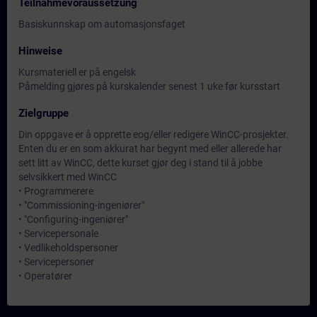
Teilnahmevoraussetzung
Basiskunnskap om automasjonsfaget
Hinweise
Kursmateriell er på engelsk
Påmelding gjøres på kurskalender senest 1 uke før kursstart
Zielgruppe
Din oppgave er å opprette eog/eller redigere WinCC-prosjekter.
Enten du er en som akkurat har begynt med eller allerede har
sett litt av WinCC, dette kurset gjør deg i stand til å jobbe
selvsikkert med WinCC
• Programmerere
• "Commissioning-ingeniører"
• "Configuring-ingeniører"
• Servicepersonale
• Vedlikeholdspersoner
• Servicepersoner
• Operatører