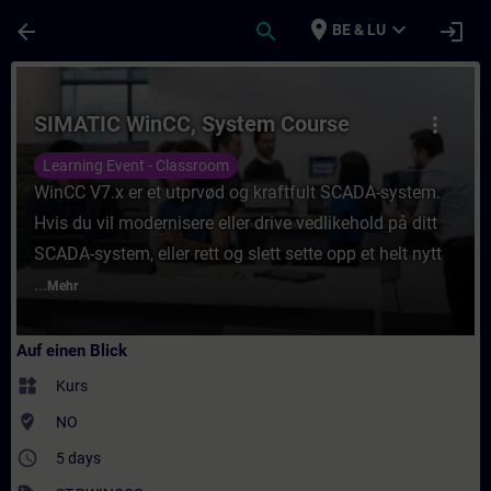
Für Hauptinhalt überspringen
Seite wurde geladen
place
expand_more
arrow_back
search
login
BE & LU
Kurs - SIMATIC WinCC, System Course - Tra
SIMATIC WinCC, System Course
more_vert
Learning Event - Classroom
WinCC V7.x er et utprvød og kraftfult SCADA-system.
Hvis du vil modernisere eller drive vedlikehold på ditt
SCADA-system, eller rett og slett sette opp et helt nytt
...
Mehr
Auf einen Blick
widgets
Kurs
where_to_vote
NO
access_time
5 days