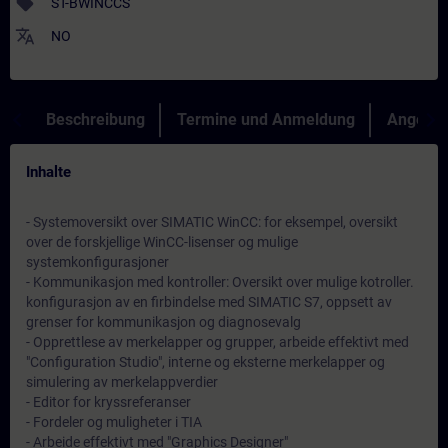
sell
ST-BWINCCS
translate
NO
Beschreibung
Termine und Anmeldung
Angebot
Inhalte
- Systemoversikt over SIMATIC WinCC: for eksempel, oversikt
over de forskjellige WinCC-lisenser og mulige
systemkonfigurasjoner
- Kommunikasjon med kontroller: Oversikt over mulige kotroller.
konfigurasjon av en firbindelse med SIMATIC S7, oppsett av
grenser for kommunikasjon og diagnosevalg
- Opprettlese av merkelapper og grupper, arbeide effektivt med
"Configuration Studio", interne og eksterne merkelapper og
simulering av merkelappverdier
- Editor for kryssreferanser
- Fordeler og muligheter i TIA
- Arbeide effektivt med "Graphics Designer"