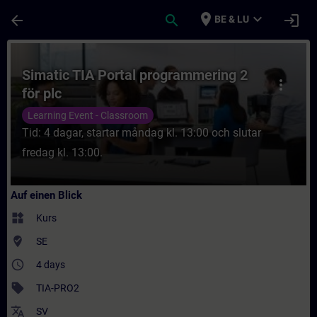
Für Hauptinhalt überspringen
Seite wurde geladen
place
expand_more
arrow_back
search
login
BE & LU
Kurs - Simatic TIA Portal programmering 2 
Simatic TIA Portal programmering 2
more_vert
för plc
Learning Event - Classroom
Tid: 4 dagar, startar måndag kl. 13:00 och slutar
fredag kl. 13:00.
Auf einen Blick
widgets
Kurs
where_to_vote
SE
access_time
4 days
sell
TIA-PRO2
translate
SV