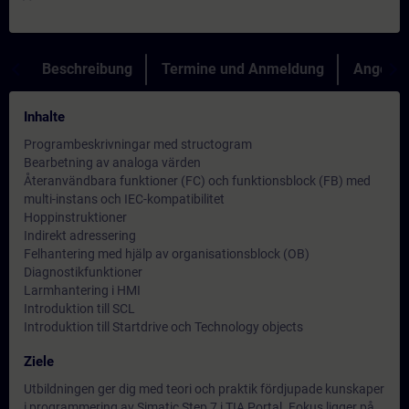
Beschreibung
Termine und Anmeldung
Angebot
Inhalte
Programbeskrivningar med structogram
Bearbetning av analoga värden
Återanvändbara funktioner (FC) och funktionsblock (FB) med
multi-instans och IEC-kompatibilitet
Hoppinstruktioner
Indirekt adressering
Felhantering med hjälp av organisationsblock (OB)
Diagnostikfunktioner
Larmhantering i HMI
Introduktion till SCL
Introduktion till Startdrive och Technology objects
Ziele
Utbildningen ger dig med teori och praktik fördjupade kunskaper
i programmering av Simatic Step 7 i TIA Portal. Fokus ligger på