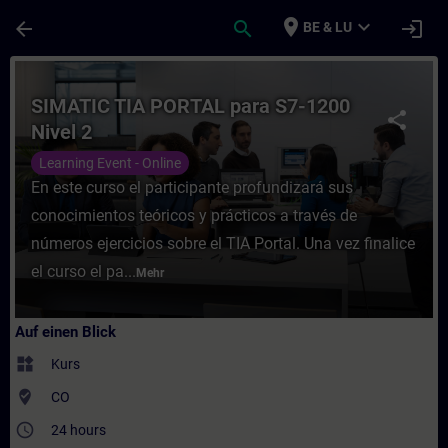
Für Hauptinhalt überspringen
Seite wurde geladen
place
expand_more
arrow_back
search
login
BE & LU
Kurs - SIMATIC TIA PORTAL para S7-1200 Ni
SIMATIC TIA PORTAL para S7-1200
share
Nivel 2
Learning Event - Online
En este curso el participante profundizará sus
conocimientos teóricos y prácticos a través de
números ejercicios sobre el TIA Portal. Una vez finalice
el curso el pa...
Mehr
Auf einen Blick
widgets
Kurs
where_to_vote
CO
access_time
24 hours