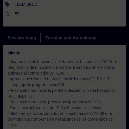
sell
TIA-MICRO2
translate
ES
Beschreibung
Termine und Anmeldung
Inhalte
- Diagnóstico de funciones del Hardware basados en TIA Portal
Diagnóstico de funciones de Software basados en TIA Portal
aplicado al controlador S7 1200.
- Aplicaciones con diferentes tipos de bloques (FC, FB, OB).
- Lenguaje de programación SCL.
- Puesta en marcha de la periferia descentralizada basada en
PROFINET IO.
- Puesta en marcha de proyectos aplicados a WinCC.
- Funciones del controlador PID y funciones de drives
- Múltiples ejercicios basados en el sistema de S7-1200 que
permitirán la comprensión y el alcance de los contenidos del
curso.