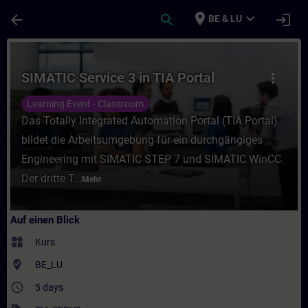
Für Hauptinhalt überspringen
Seite wurde geladen
place
expand_more
arrow_back
search
login
BE & LU
Kurs - SIMATIC Service 3 in TIA Portal - T
SIMATIC Service 3 in TIA Portal
more_vert
Learning Event - Classroom
Das Totally Integrated Automation Portal (TIA Portal)
bildet die Arbeitsumgebung für ein durchgängiges
Engineering mit SIMATIC STEP 7 und SIMATIC WinCC.
Der dritte T...
Mehr
Auf einen Blick
widgets
Kurs
where_to_vote
BE_LU
access_time
5 days