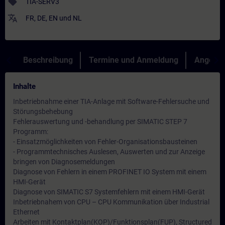
sell
TIA-SERV3
translate
FR
,
DE
,
EN
und
NL
Beschreibung
Termine und Anmeldung
Angebot
Inhalte
Inbetriebnahme einer TIA-Anlage mit Software-Fehlersuche und
Störungsbehebung
Fehlerauswertung und -behandlung per SIMATIC STEP 7
Programm:
- Einsatzmöglichkeiten von Fehler-Organisationsbausteinen
- Programmtechnisches Auslesen, Auswerten und zur Anzeige
bringen von Diagnosemeldungen
Diagnose von Fehlern in einem PROFINET IO System mit einem
HMI-Gerät
Diagnose von SIMATIC S7 Systemfehlern mit einem HMI-Gerät
Inbetriebnahem von CPU – CPU Kommunikation über Industrial
Ethernet
Arbeiten mit Kontaktplan(KOP)/Funktionsplan(FUP), Structured