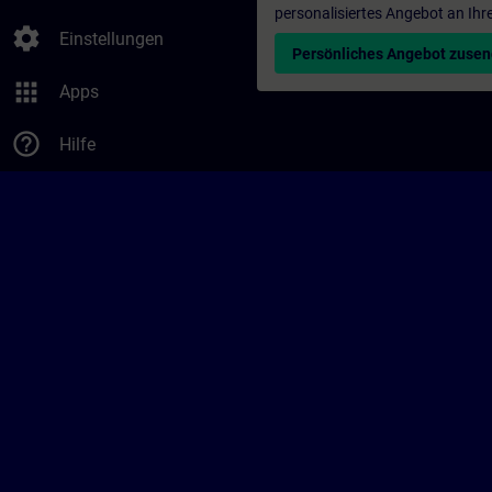
personalisiertes Angebot an Ihr
settings
Einstellungen
Persönliches Angebot zuse
apps
Apps
help_outline
Hilfe