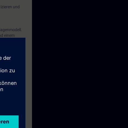
izieren und
nlagenmodell.
nd einem
Ihnen gewählte
urchgeführt .
r/in auf Basis
tspr. ZVEI auf