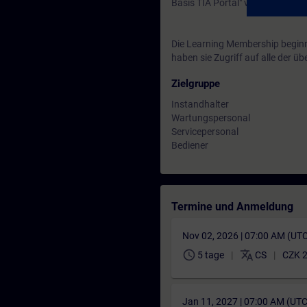
Basis TIA Portal" vorbereitet. 
Die Learning Membership beginn
haben sie Zugriff auf alle der 
Zielgruppe
Instandhalter
Wartungspersonal
Servicepersonal
Bediener
Termine und Anmeldung
Nov 02, 2026 | 07:00 AM (UT
schedule
translate
5 tage
CS
CZK 2
Jan 11, 2027 | 07:00 AM (UT