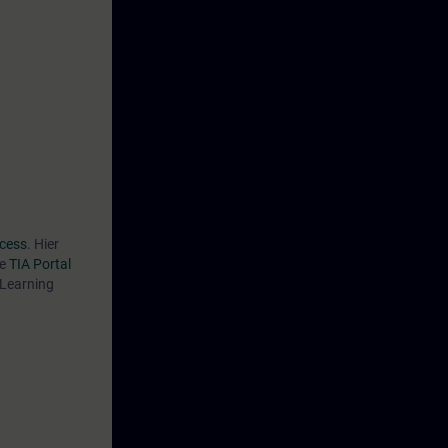
cess
. Hier
ie
TIA Portal
 Learning