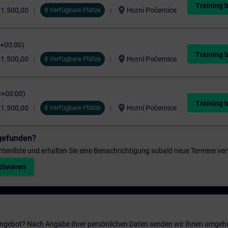
Training 
location_on
1.500,00
8 Verfügbare Plätze
Horní Počernice
C+00:00)
Training 
location_on
1.500,00
8 Verfügbare Plätze
Horní Počernice
C+00:00)
Training 
location_on
1.500,00
8 Verfügbare Plätze
Horní Počernice
gefunden?
entenliste und erhalten Sie eine Benachrichtigung sobald neue Termine ver
tivieren
 Angebot? Nach Angabe Ihrer persönlichen Daten senden wir Ihnen umgeh