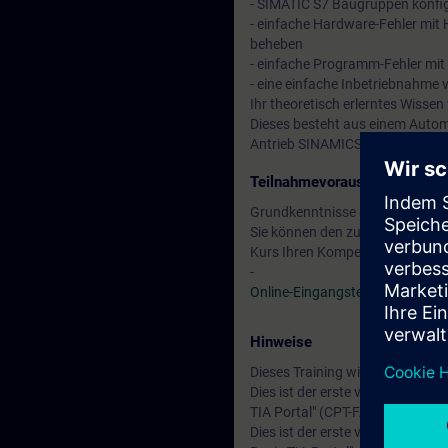
- SIMATIC S7 Baugruppen konfig
- einfache Hardware-Fehler mit 
beheben
- einfache Programm-Fehler mit 
- eine einfache Inbetriebnahm
Ihr theoretisch erlerntes Wissen
Dieses besteht aus einem Autom
Antrieb SINAMICS G120, Touch
Teilnahmevoraussetzung
Grundkenntnisse der Automatis
Sie können den zur Verfügung s
Kurs Ihren Kompetenzen entspri
-
Online-Eingangstest
Hinweise
Dieses Training wird auf Basis 
Dies ist der erste von zwei Kurs
TIA Portal" (CPT-FAST1) vorberei
Dies ist der erste von drei Kurs