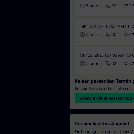
schedule
translate
5 tage
CS
CZK 2
Feb 22, 2027 | 07:00 AM (UT
schedule
translate
5 tage
CS
CZK 2
Mar 22, 2027 | 07:00 AM (UT
schedule
translate
5 tage
CS
CZK 2
Keinen passenden Termin 
Setzen Sie sich auf die Interess
Benachrichtigungsservice ak
Personalisiertes Angebot
Sie benötigen ein persönliches