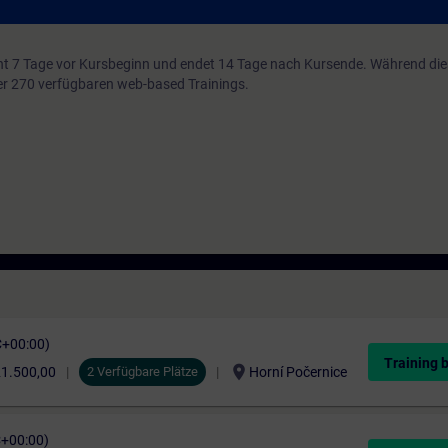
Beide Prüfungen sind Module des "SITRAIN Certification Program".
t 7 Tage vor Kursbeginn und endet 14 Tage nach Kursende. Während di
über 270 verfügbaren web-based Trainings.
C+00:00)
Training 
location_on
1.500,00
2 Verfügbare Plätze
Horní Počernice
C+00:00)