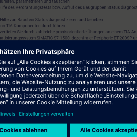
urieren, parametrieren und tauschen
Hilfe des Verdrahtungstests bzw. Aufruf des Baugruppen Status diagnost
Hilfe von Baustein Status diagnostizieren und beheben
e von TIA-Komponenten durchführen
 vertiefen Sie durch zahlreiche praxisorientierte Übungen an einem TIA-A
atisierungssystem SIMATIC S7-1500, dezentraler Peripherie ET 200SP u
panel TP700 und einem Bandmodell.
ierungstechnik
tehenden Online-Eingangstest nutzen, um sicherzustellen, dass der von 
cht.
SIMATIC S7-1500 und der Software SIMATIC STEP 7 auf Basis TIA Portal d
en, der Sie auf den Abschluss als "Siemens zertifizierte/r SIMATIC-Technike
tet.
en, der Sie auf den Abschluss als "Automatisierungstechniker/in Service en