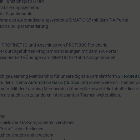
 in Funktionsplan (FUP)
atisierungssystems
der Signalmodule
ahme des Automatisierungssystems SIMATIC S7 mit dem TIA Portal
ion und -parametrierung
n PROFINET IO und Anschluss von PROFIBUS-Peripherie
der durchgeführten Programmänderungen mit dem TIA Portal
raxisorientierte Übungen am SIMATIC S7-1500 Anlagenmodell
öchige Learning Membership für unsere digitale Lernplattform
SITRAIN ac
s zu dem Thema
Automation Basic (Curriculum)
sowie weiteren Themen w
n mehr. Mit der Learning Membership können Sie sowohl die Inhalte dieses
en als auch sich zu anderen interessanten Themen weiterbilden.
ie:
spiels der TIA-Komponenten verstehen
 Portal" sicher bedienen
tehen, ändern und erweitern