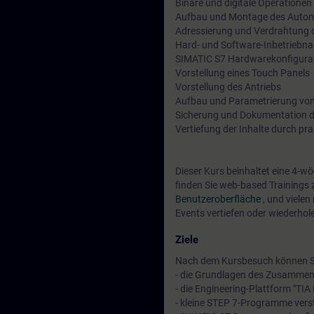
Binäre und digitale Operationen
Aufbau und Montage des Autom
Adressierung und Verdrahtung 
Hard- und Software-Inbetriebn
SIMATIC S7 Hardwarekonfigurat
Vorstellung eines Touch Panels
Vorstellung des Antriebs
Aufbau und Parametrierung vo
Sicherung und Dokumentation 
Vertiefung der Inhalte durch p
Dieser Kurs beinhaltet eine 4-w
finden Sie web-based Training
Benutzeroberfläche
, und viele
Events vertiefen oder wiederhol
Ziele
Nach dem Kursbesuch können S
- die Grundlagen des Zusammen
- die Engineering-Plattform "TIA
- kleine STEP 7-Programme vers