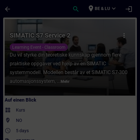
Für Hauptinhalt überspringen
Seite wurde geladen
place
expand_more
arrow_back
search
login
BE & LU
Kurs - SIMATIC S7 Service 2 - Training - S
SIMATIC S7 Service 2
more_vert
Learning Event - Classroom
Du vil styrke din teoretiske kunnskap gjennom flere
praktiske oppgaver ved hjelp av en SIMATIC
systemmodell. Modellen består av et SIMATIC S7-300
automasjonssystem, ...
Mehr
Auf einen Blick
widgets
Kurs
where_to_vote
NO
access_time
5 days