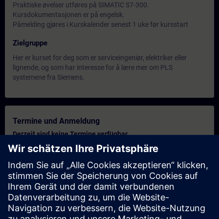
Praktiske øvelser utføres på SIMATIC S7-300.
Kursdokumentasjonen er på engelsk.
Påmelding gjøres i Kurskalender senest 1 uke før kursstart
Zielgruppe
Her er kurset for deg som er serviceingeniør, elektriker eller
lignende, og som har interesse for å lære mer om PLS
systemene fra Siemens.
Termine und Anmeldung
Derzeit sind keine Termine verfügbar
Setzen Sie sich auf die Interessentenliste und erhalten Sie eine
Benachrichtigung sobald neue Termine verfügbar sind.
Benachrichtigungsservice aktivieren
Personalisiertes Angebot