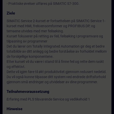
- Praktiske øvelser utføres på SIMATIC S7-300.
Ziele
SIMATIC Service 2-kurset er fortsettelsen på SIMATIC Service 1-
kurset med HMI, frekvensomformer og PROFIBUS DP, og
temaene utvides med mer feilsøking.
Kurset fokuserer på retting av feil, feilsøking i programvare og
tilpasning av programmer
Det du lærer om Totally Integrated Automation gir deg et bedre
totalbilde av ditt anlegg og bedre forståelse av forholdet mellom
de forskjellige komponentene.
Etter kurset vil du være i stand til å finne feil og rette dem raskt
og effektivt.
Dette vil igjen føre til økt produktivitet gjennom redusert nedetid.
Du vil også kunne tilpasse ditt system ved endrede driftsforhold
gjennom små endringer og utvidelser av dine programmer.
Teilnahmevoraussetzung
Erfaring med PLS tilsvarende Service og vedlikehold 1
Hinweise