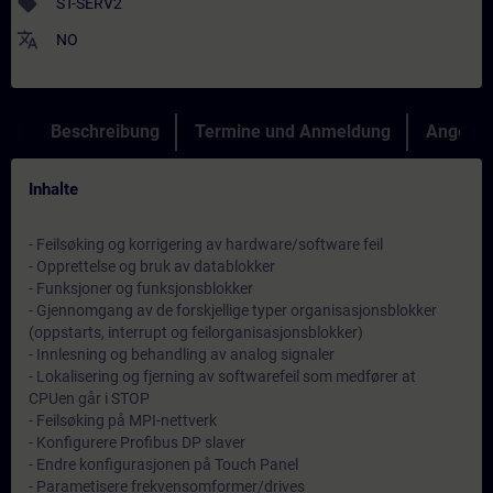
sell
ST-SERV2
translate
NO
Beschreibung
Termine und Anmeldung
Angebot
Inhalte
- Feilsøking og korrigering av hardware/software feil
- Opprettelse og bruk av datablokker
- Funksjoner og funksjonsblokker
- Gjennomgang av de forskjellige typer organisasjonsblokker
(oppstarts, interrupt og feilorganisasjonsblokker)
- Innlesning og behandling av analog signaler
- Lokalisering og fjerning av softwarefeil som medfører at
CPUen går i STOP
- Feilsøking på MPI-nettverk
- Konfigurere Profibus DP slaver
- Endre konfigurasjonen på Touch Panel
- Parametisere frekvensomformer/drives