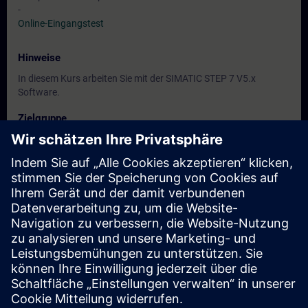
-
Online-Eingangstest
Hinweise
In diesem Kurs arbeiten Sie mit der SIMATIC STEP 7 V5.x
Software.
Zielgruppe
Programmierer
Inbetriebsetzer
Projektierer
Termine und Anmeldung
Derzeit sind keine Termine verfügbar
Setzen Sie sich auf die Interessentenliste und erhalten Sie eine
Benachrichtigung sobald neue Termine verfügbar sind.
Benachrichtigungsservice aktivieren