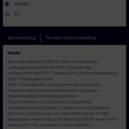
sell
ST-PRO1
translate
PL
Beschreibung
Termine und Anmeldung
Inhalte
Systemüberblick der SIMATIC-Welt und wesentliche
Leistungsmerkmale der SIMATIC-Systemfamilie
Komponenten des STEP 7-Basispakets und deren Anwendung
STEP 7-Basisoperationen
STEP 7-Bausteinarten und Programmstrukturierung
Programmierung von parametrierbaren Bausteinen
Datenverwaltung mit Datenbausteinen
Programmierung von Organisationsbausteinen
Testwerkzeuge für Systeminfo, Fehlersuche und Diagnose
Hardware-Konfiguration und Parametrierung der S7-300-
Baugruppen, eines Profibus DP-Slaves (ET 200S), eines Touch
Panels (TP 177B) und eines Antriebs (MM420)