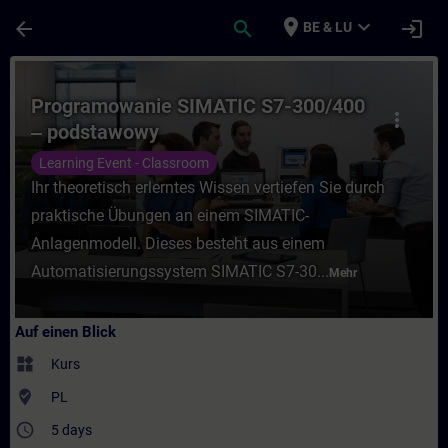
Für Hauptinhalt überspringen
Seite wurde geladen
place
expand_more
arrow_back
search
login
BE & LU
Kurs - Programowanie SIMATIC S7-300/400 
Programowanie SIMATIC S7-300/400
more_vert
‒ podstawowy
Learning Event - Classroom
Ihr theoretisch erlerntes Wissen vertiefen Sie durch
praktische Übungen an einem SIMATIC-
Anlagenmodell. Dieses besteht aus einem
Automatisierungssystem SIMATIC S7-30...
Mehr
Auf einen Blick
widgets
Kurs
where_to_vote
PL
access_time
5 days