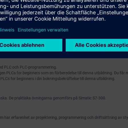
Mer information om
utbildningar för till exempel Automation Basics with PLCs (Curriculum)
Automation B
ed PLC och PLC-programmering.
 PLCs for beginners som en förberedelse till denna utbildning. Du får m
 PLCs for beginners i din bokningsbekräftelse till denna utbildning.
enska. De praktiska övningarna genomförs på Simatic S7-300.
som har erfarenhet av projektering, programmering och driftsättning av st