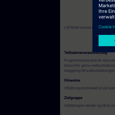
I SITRAIN access hittar du webb
Teilnahmevoraussetzung
Programmerare som är vana m
Genomför gärna webbutbildningen
inloggning till webbutbildningen
Hinweise
Utbildningsmaterialet är på sv
Zielgruppe
Utbildningen vänder sig till de 