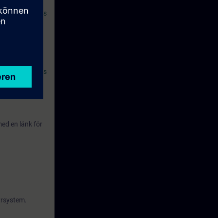
 SITRAIN access
 och många mer.
asics with PLCs
ed en länk för
yrsystem.