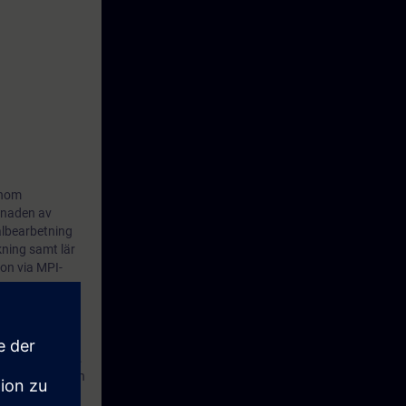
enom
gnaden av
albearbetning
ning samt lär
on via MPI-
 extra kostnad.
n avslutas sedan