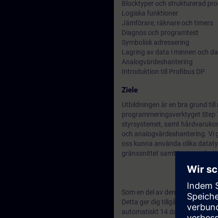
Blocktyper och strukturerad p
Logiska funktioner
Jämförare, räknare och timers
Diagnos och programtest
Symbolisk adressering
Lagring av data i minnen och d
Analogvärdeshantering
Introduktion till Profibus DP
Ziele
Utbildningen är en bra grund til
programmeringsverktyget Step 
styrsystemet, samt hårdvarukonf
och analogvärdeshantering. Vi 
oss kunna använda olika dataty
gränssnittet samt kommunikati
Som en del av denna utbildning 
Detta ger dig tillgång till män
automatiskt 14 dagar efter kurs