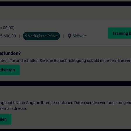
C+00:00)
Training 
location_on
5.600,00
9 Verfügbare Plätze
Skövde
gefunden?
entenliste und erhalten Sie eine Benachrichtigung sobald neue Termine ver
tivieren
 Angebot? Nach Angabe Ihrer persönlichen Daten senden wir Ihnen umgeh
e Emailadresse.
nden