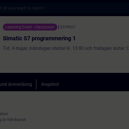
s
ogrammering 1 - Training - Schulung - Weit
Learning Event - Classroom
ST-PRO1
Simatic S7 programmering 1
Tid: 4 dagar, måndagen startar kl. 13:00 och fredagen slutar 1
 und Anmeldung
Angebot
ation
g av hårdvaran