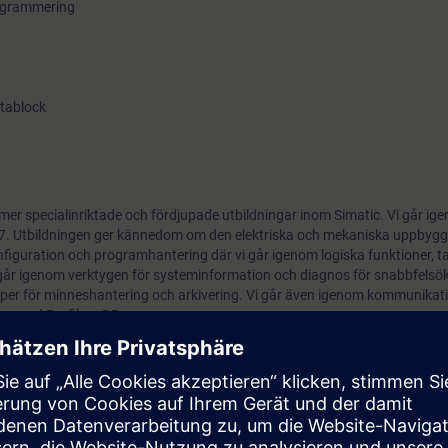
rogrammering
atablock
l mer specialinriktade och fördjupade utbildningar inom Simatic. Vi går ig
7. Utbildningen ger kännedom om den elektriska och mekaniska uppbyg
iguration och programhantering där vi går igenom logiska funktioner, t
går igenom verktygen för systeminformation och diagnos för snabbfelsök
per för minneshantering och arkivering. Vi går även igenom kommunikati
on med Profibus DP.
får du prova på den digitala utbildningsplattformen SITRAIN access utan
gder av webbaserade utbildningar 7 dagar innan kursstart och testperiode
ens slut.