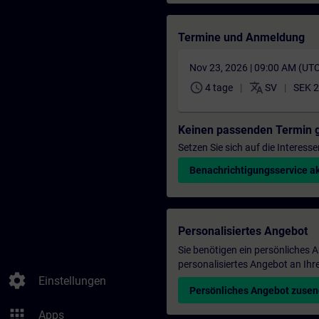
Termine und Anmeldung
Nov 23, 2026 | 09:00 AM (UT
schedule
translate
4 tage
SV
SEK 2
Keinen passenden Termin 
Setzen Sie sich auf die Interess
Benachrichtigungsservice ak
Personalisiertes Angebot
Sie benötigen ein persönliches
personalisiertes Angebot an Ihr
settings
Einstellungen
Persönliches Angebot zuse
apps
Apps