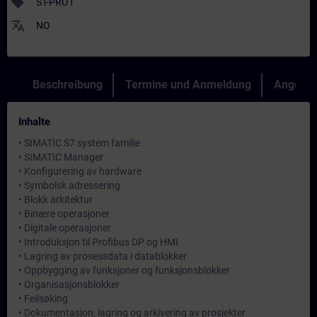
sell
ST-PRO1
translate
NO
Beschreibung
Termine und Anmeldung
Angebot
Inhalte
• SIMATIC S7 system familie
• SIMATIC Manager
• Konfigurering av hardware
• Symbolsk adressering
• Blokk arkitektur
• Binære operasjoner
• Digitale operasjoner
• Introduksjon til Profibus DP og HMI
• Lagring av prosessdata i datablokker
• Oppbygging av funksjoner og funksjonsblokker
• Organisasjonsblokker
• Feilsøking
• Dokumentasjon, lagring og arkivering av prosjekter