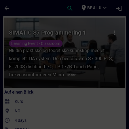
Für Hauptinhalt überspringen
Seite wurde geladen
place
expand_more
arrow_back
search
login
BE & LU
Kurs - SIMATIC S7 Programmering 1 - Train
SIMATIC S7 Programmering 1
more_vert
Learning Event - Classroom
Øk din praktiske og teoretiske kunnskap med et
komplett TIA-system. Den består av en S7-300 PLS,
ET200S distibuert I/O, TP 177B Touch Panel,
frekvensomformeren Micro...
Mehr
Auf einen Blick
widgets
Kurs
where_to_vote
NO
access_time
4 days