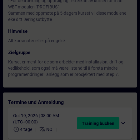
- For bearbeiding og oppfølging i etterkan av kurset får man
WBT-modulen "PROFIBUS"
Sammen med oppmøte på 5-dagers kurset vil disse modulene
øke ditt læringsutbytte
Hinweise
Alt kursmateriell er på engelsk
Zielgruppe
Kurset er ment for de som arbeider med installasjon, drift og
vedlikehold, som også må være i stand til å foreta mindre
programendringer i anlegg som er prosjektert med Step 7.
Termine und Anmeldung
Oct 19, 2026 | 08:00 AM
(UTC+00:00)
expand_more
Training buchen
schedule
translate
4 tage
NO