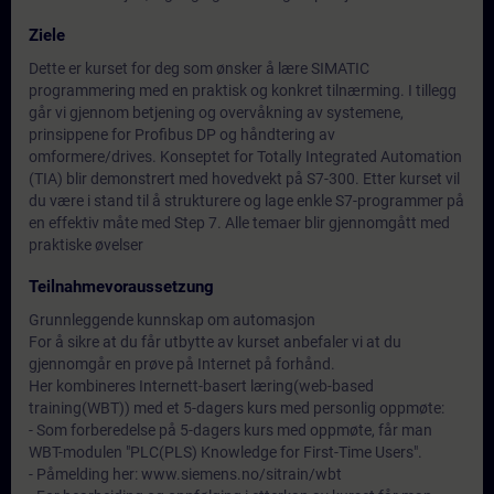
Ziele
Dette er kurset for deg som ønsker å lære SIMATIC
programmering med en praktisk og konkret tilnærming. I tillegg
går vi gjennom betjening og overvåkning av systemene,
prinsippene for Profibus DP og håndtering av
omformere/drives. Konseptet for Totally Integrated Automation
(TIA) blir demonstrert med hovedvekt på S7-300. Etter kurset vil
du være i stand til å strukturere og lage enkle S7-programmer på
en effektiv måte med Step 7. Alle temaer blir gjennomgått med
praktiske øvelser
Teilnahmevoraussetzung
Grunnleggende kunnskap om automasjon
For å sikre at du får utbytte av kurset anbefaler vi at du
gjennomgår en prøve på Internet på forhånd.
Her kombineres Internett-basert læring(web-based
training(WBT)) med et 5-dagers kurs med personlig oppmøte:
- Som forberedelse på 5-dagers kurs med oppmøte, får man
WBT-modulen "PLC(PLS) Knowledge for First-Time Users".
- Påmelding her: www.siemens.no/sitrain/wbt