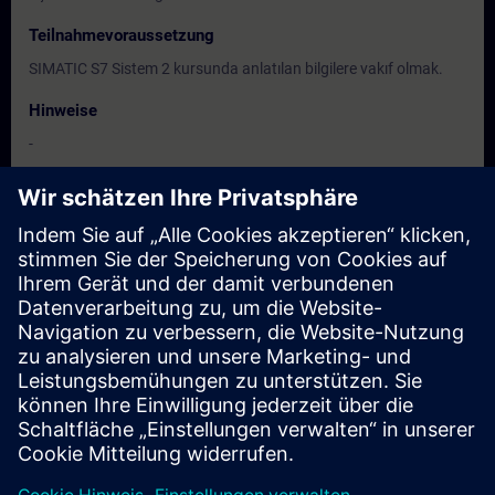
Teilnahmevoraussetzung
SIMATIC S7 Sistem 2 kursunda anlatılan bilgilere vakıf olmak.
Hinweise
-
Zielgruppe
Elektrik ve otomasyona yönelik proje, montaj, bakım ve işletme
personeli, mühendisler, teknisyenler.
Termine und Anmeldung
Derzeit sind keine Termine verfügbar
Setzen Sie sich auf die Interessentenliste und erhalten Sie eine
Benachrichtigung sobald neue Termine verfügbar sind.
Benachrichtigungsservice aktivieren