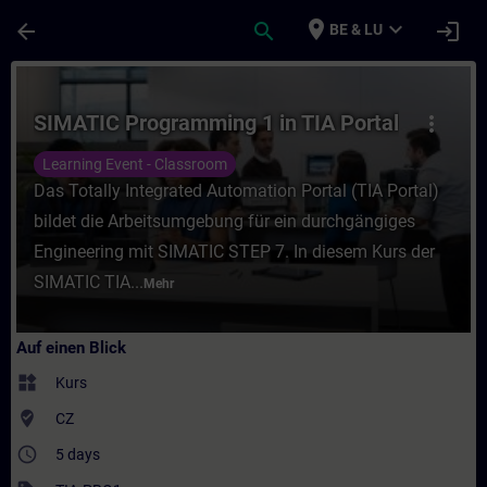
Für Hauptinhalt überspringen
Seite wurde geladen
place
expand_more
arrow_back
search
login
BE & LU
Kurs - SIMATIC Programming 1 in TIA Porta
SIMATIC Programming 1 in TIA Portal
more_vert
Learning Event - Classroom
Das Totally Integrated Automation Portal (TIA Portal)
bildet die Arbeitsumgebung für ein durchgängiges
Engineering mit SIMATIC STEP 7. In diesem Kurs der
SIMATIC TIA...
Mehr
Auf einen Blick
widgets
Kurs
where_to_vote
CZ
access_time
5 days