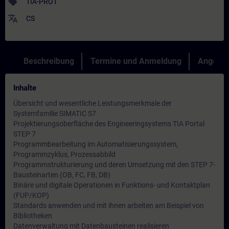
sell
TIA-PRO1
translate
CS
Beschreibung
Termine und Anmeldung
Angebot
Inhalte
Übersicht und wesentliche Leistungsmerkmale der
Systemfamilie SIMATIC S7
Projektierungsoberfläche des Engineeringsystems TIA Portal
STEP 7
Programmbearbeitung im Automatisierungssystem,
Programmzyklus, Prozessabbild
Programmstrukturierung und deren Umsetzung mit den STEP 7-
Bausteinarten (OB, FC, FB, DB)
Binäre und digitale Operationen in Funktions- und Kontaktplan
(FUP/KOP)
Standards anwenden und mit ihnen arbeiten am Beispiel von
Bibliotheken
Datenverwaltung mit Datenbausteinen realisieren