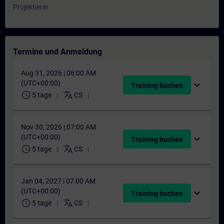
Projektierer
Termine und Anmeldung
Aug 31, 2026 | 06:00 AM
(UTC+00:00)
expand_more
Training buchen
schedule
translate
5 tage
CS
Nov 30, 2026 | 07:00 AM
(UTC+00:00)
expand_more
Training buchen
schedule
translate
5 tage
CS
Jan 04, 2027 | 07:00 AM
(UTC+00:00)
expand_more
Training buchen
schedule
translate
5 tage
CS