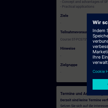
- Concept and advantages of S
- Practical applications
Ziele
-
Teilnahmevoraussetzung
Course ST-PCS7SYS1
Hinweise
-
Zielgruppe
-
Termine und Anmeldung
Derzeit sind keine Termine ver
Setzen Sie sich auf die Interess