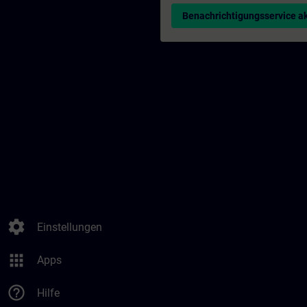
Benachrichtigungsservice ak
settings
Einstellungen
apps
Apps
help_outline
Hilfe