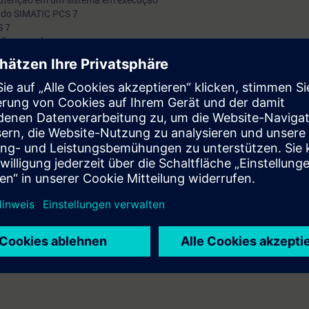
anutenção em um sistema em execução
 do SIMATIC PCS 7
S 7
ldbus usados
ico com a ferramenta de diagnóstico SIMATIC
de ativos com SIMATIC PCS 7
o no hardware SIMATIC PCS 7
es durante a operação em execução
 e projetos e criação e importação de imagens de backup
os básicos do sistema de controle de processos SIMATIC PCS 7 e uma i
 ativos SIMATIC PCS 7.
 em equipamentos de treinamento nos quais você realizará o trabalho qu
Você poderá colocar em prática os conhecimentos teóricos recém-adquiri
endizagem.
stará em condições de obter rapidamente dados de diagnóstico de um sis
capaz de realizar atividades de manutenção simples sem interromper a 
uzir o tempo de parada de um processo e aumento da eficiência do seu s