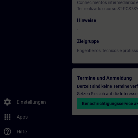
Conhecimentos intermediários e
Ter realizado o curso ST-PCS7S
Hinweise
-
Zielgruppe
Engenheiros, técnicos e profiss
Termine und Anmeldung
Derzeit sind keine Termine ver
Setzen Sie sich auf die Interess
settings
Einstellungen
Benachrichtigungsservice ak
apps
Apps
help_outline
Hilfe