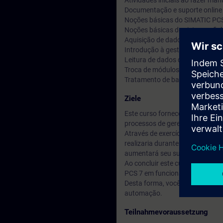
Atividades iniciais ao fazer m
Documentação e suporte online
Noções básicas do SIMATIC PC
Noções básicas de sistemas fie
Aquisição de dados de diagnóst
Introdução à gestão integrada 
Leitura de dados de diagnóstic
Troca de módulos e component
Tratamento de backups de dados
Ziele
Este curso fornece conheciment
processos de gerenciamento de
Através de exercícios práticos
realizaria durante a operação. 
aumentará seu sucesso de apr
Ao concluir este curso, você e
PCS 7 em funcionamento e será 
Desta forma, você permitirá red
automação.
Teilnahmevoraussetzung