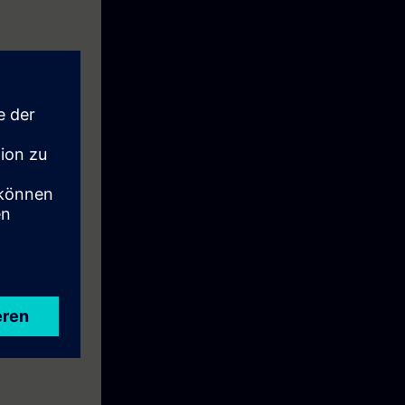
ntrodução aos
e também
dos. Isso
tema SIMATIC
operação.
istema de