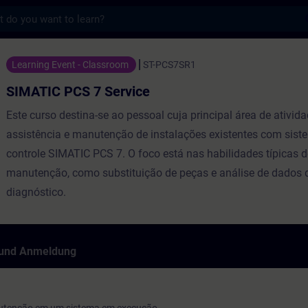
s
 Service - Training - Schulung - Weiterbil
Learning Event - Classroom
ST-PCS7SR1
SIMATIC PCS 7 Service
Este curso destina-se ao pessoal cuja principal área de ativida
assistência e manutenção de instalações existentes com sist
controle SIMATIC PCS 7. O foco está nas habilidades típicas 
manutenção, como substituição de peças e análise de dados 
diagnóstico.
 und Anmeldung