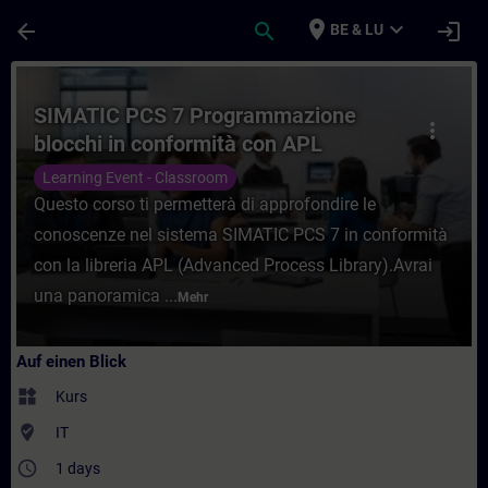
Für Hauptinhalt überspringen
Seite wurde geladen
place
expand_more
arrow_back
search
login
BE & LU
Kurs - SIMATIC PCS 7 Programmazione bloc
SIMATIC PCS 7 Programmazione
more_vert
blocchi in conformità con APL
Learning Event - Classroom
Questo corso ti permetterà di approfondire le
conoscenze nel sistema SIMATIC PCS 7 in conformità
con la libreria APL (Advanced Process Library).Avrai
una panoramica ...
Mehr
Auf einen Blick
widgets
Kurs
where_to_vote
IT
access_time
1 days