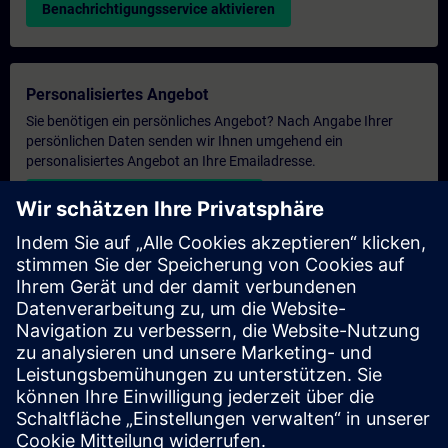
Benachrichtigungsservice aktivieren
Personalisiertes Angebot
Sie benötigen ein persönliches Angebot? Nach Angabe Ihrer
persönlichen Daten senden wir Ihnen umgehend ein
personalisiertes Angebot an Ihre Emailadresse.
Persönliches Angebot zusenden
Anfrage Exklusivtraining
Haben Sie Bedarf an einem höheren Schulungsangebot und
brauchen ein exklusives Training – entweder vor Ort bei Ihnen,
virtuell oder in einem SITRAIN Trainingscenter? Nachdem Sie
uns Ihre persönlichen Daten und Ihren Trainingsbedarf
übermittelt haben, bekommen Sie von uns ein Angebot für eine
exklusive Schulung.
Exklusives Angebot anfragen