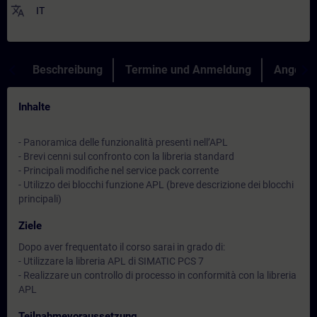
translate
IT
Beschreibung
Termine und Anmeldung
Angebot
Inhalte
- Panoramica delle funzionalità presenti nell’APL
- Brevi cenni sul confronto con la libreria standard
- Principali modifiche nel service pack corrente
- Utilizzo dei blocchi funzione APL (breve descrizione dei blocchi
principali)
Ziele
Dopo aver frequentato il corso sarai in grado di:
- Utilizzare la libreria APL di SIMATIC PCS 7
- Realizzare un controllo di processo in conformità con la libreria
APL
Teilnahmevoraussetzung