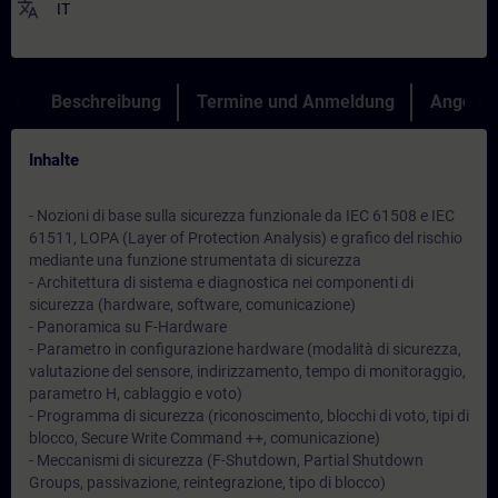
translate
IT
Beschreibung
Termine und Anmeldung
Angebot
Inhalte
- Nozioni di base sulla sicurezza funzionale da IEC 61508 e IEC
61511, LOPA (Layer of Protection Analysis) e grafico del rischio
mediante una funzione strumentata di sicurezza
- Architettura di sistema e diagnostica nei componenti di
sicurezza (hardware, software, comunicazione)
- Panoramica su F-Hardware
- Parametro in configurazione hardware (modalità di sicurezza,
valutazione del sensore, indirizzamento, tempo di monitoraggio,
parametro H, cablaggio e voto)
- Programma di sicurezza (riconoscimento, blocchi di voto, tipi di
blocco, Secure Write Command ++, comunicazione)
- Meccanismi di sicurezza (F-Shutdown, Partial Shutdown
Groups, passivazione, reintegrazione, tipo di blocco)