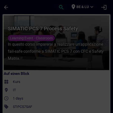
Für Hauptinhalt überspringen
Seite wurde geladen
place
expand_more
arrow_back
search
login
BE & LU
Kurs - SIMATIC PCS 7 Process Safety - Tra
SIMATIC PCS 7 Process Safety
more_vert
Learning Event - Classroom
In questo corso imparerai a realizzare un'applicazione
fail-safe conforme a SIMATIC PCS 7 con CFC e Safety
Matrix.
Auf einen Blick
widgets
Kurs
where_to_vote
IT
access_time
1 days
sell
ST-PCS7SAF