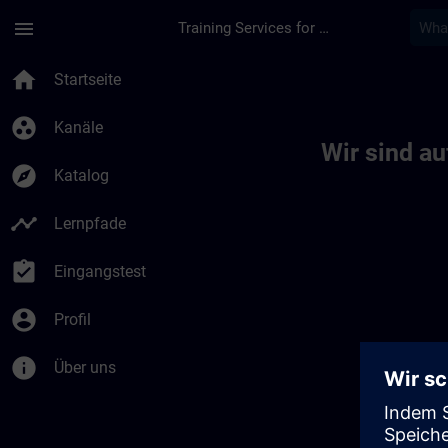
Für Hauptinhalt überspringen
Seite wurde geladen
menu
Training Services for Digital Industries
Toc | SITRAIN
home
Startseite
group_work
Kanäle
Wir sind a
explore
Katalog
timeline
Lernpfade
assignment_turned_in
Eingangstest
account_circle
Profil
info
Über uns