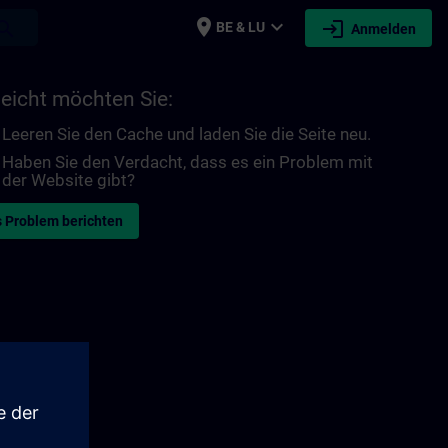
place
expand_more
login
earch
BE & LU
Anmelden
leicht möchten Sie:
Leeren Sie den Cache und laden Sie die Seite neu.
Haben Sie den Verdacht, dass es ein Problem mit
der Website gibt?
 Problem berichten