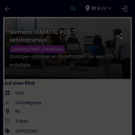
Für Hauptinhalt überspringen
Seite wurde geladen
place
expand_more
arrow_back
search
login
BE & LU
Kurs - Siemens SIMATIC PCS 7 servicecursu
Siemens SIMATIC PCS 7
share
servicecursus
Learning Event - Classroom
Storingen oplossen en onderhouden van een PCS 7
installatie.
Auf einen Blick
widgets
Kurs
Grundlegende
where_to_vote
NL
access_time
5 days
sell
ST-PCS7SR1