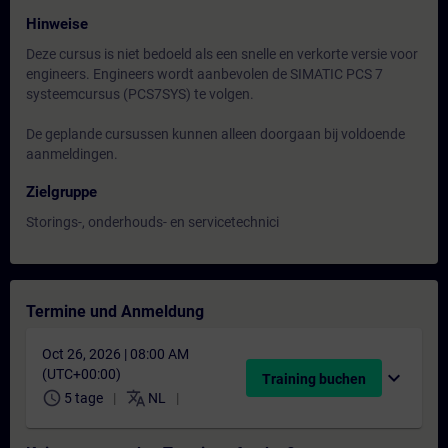
Hinweise
Deze cursus is niet bedoeld als een snelle en verkorte versie voor
engineers. Engineers wordt aanbevolen de SIMATIC PCS 7
systeemcursus (PCS7SYS) te volgen.
De geplande cursussen kunnen alleen doorgaan bij voldoende
aanmeldingen.
Zielgruppe
Storings-, onderhouds- en servicetechnici
Termine und Anmeldung
Oct 26, 2026 | 08:00 AM
(UTC+00:00)
expand_more
Training buchen
schedule
translate
5 tage
NL