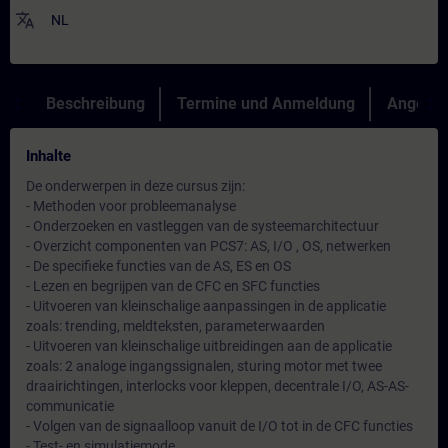
translate
NL
Beschreibung
Termine und Anmeldung
Angebot
Inhalte
De onderwerpen in deze cursus zijn:
- Methoden voor probleemanalyse
- Onderzoeken en vastleggen van de systeemarchitectuur
- Overzicht componenten van PCS7: AS, I/O , OS, netwerken
- De specifieke functies van de AS, ES en OS
- Lezen en begrijpen van de CFC en SFC functies
- Uitvoeren van kleinschalige aanpassingen in de applicatie
zoals: trending, meldteksten, parameterwaarden
- Uitvoeren van kleinschalige uitbreidingen aan de applicatie
zoals: 2 analoge ingangssignalen, sturing motor met twee
draairichtingen, interlocks voor kleppen, decentrale I/O, AS-AS-
communicatie
- Volgen van de signaalloop vanuit de I/O tot in de CFC functies
- Test- en simulatiemode