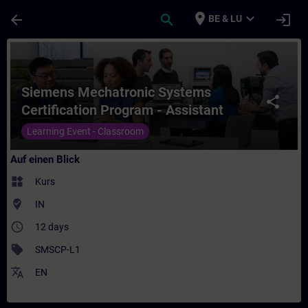
Für Hauptinhalt überspringen
Seite wurde geladen
place
expand_more
arrow_back
search
login
BE & LU
Kurs - Siemens Mechatronic Systems Certifi
Siemens Mechatronic Systems
share
Certification Program - Assistant
(Level 1) for College/University
Learning Event - Classroom
Auf einen Blick
widgets
Kurs
where_to_vote
IN
access_time
12 days
sell
SMSCP-L1
translate
EN