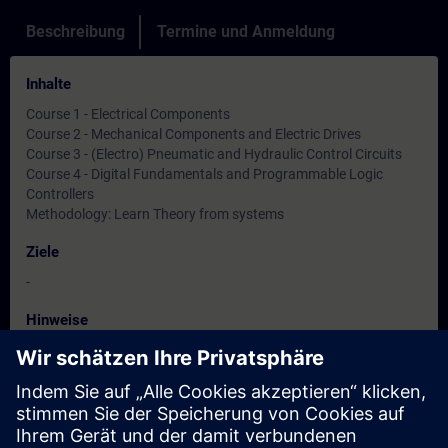
Beschreibung
Termine und Anmeldung
Inhalte
Course 1 - Electrical Components
Course 2 - Mechanical Components and Electric Drives
Course 3 - (Electro) Pneumatic and Hydraulic Control Circuits
Course 4 - Digital Fundamentals and Programmable Logic
Controllers
Methodology: Learn Theory from systems
Ziele
-
Hinweise
-
Zielgruppe
-