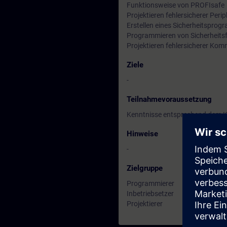
Funktionsweise von PROFIsafe
Projektieren fehlersicherer Per
Erstellen eines Sicherheitspro
Programmieren von Sicherheits
Projektieren fehlersicherer Ko
Ziele
-
Teilnahmevoraussetzung
Kenntnisse entsprechend dem 
Hinweise
-
Zielgruppe
Programmierer
Inbetriebsetzer
Projektierer