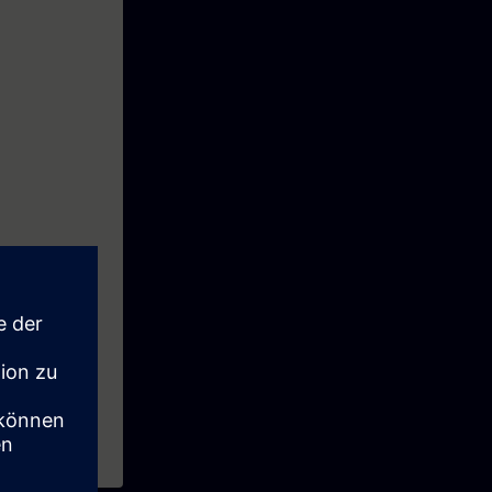
reise und
.
se of Training