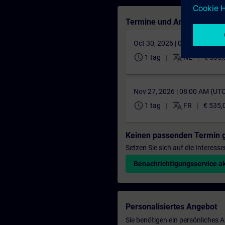
Termine und Anmeldung
Oct 30, 2026 | 08:00 AM (UT
schedule
translate
1 tag
NL
€ 535,
Nov 27, 2026 | 08:00 AM (UT
schedule
translate
1 tag
FR
€ 535,
Keinen passenden Termin 
Setzen Sie sich auf die Interess
Benachrichtigungsservice ak
Personalisiertes Angebot
Sie benötigen ein persönliches