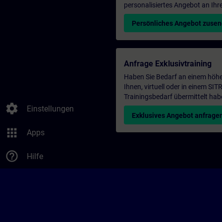
personalisiertes Angebot an Ihr
Persönliches Angebot zuse
Anfrage Exklusivtraining
Haben Sie Bedarf an einem höhe
Ihnen, virtuell oder in einem S
Trainingsbedarf übermittelt hab
settings
Einstellungen
Exklusives Angebot anfrage
apps
Apps
help_outline
Hilfe