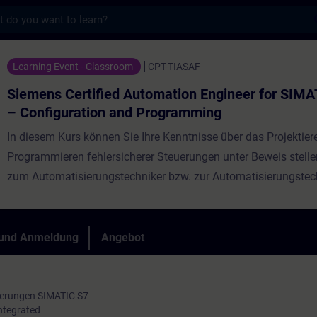
s
ified Automation Engineer for SIMATIC Safe
Learning Event - Classroom
CPT-TIASAF
Siemens Certified Automation Engineer for SIMA
– Configuration and Programming
In diesem Kurs können Sie Ihre Kenntnisse über das Projektier
Programmieren fehlersicherer Steuerungen unter Beweis stelle
zum Automatisierungstechniker bzw. zur Automatisierungstech
SIMATIC Safety – Projektieren und Programmieren zertifiziere
Zu Beginn werden die wichtigsten Inhalte aus dem Kurs
TIA-S
einem kurzen Theorieteil wiederholt. Im Anschluss folgt eine 
 und Anmeldung
Angebot
Theoriefragen.
euerungen SIMATIC S7
ntegrated