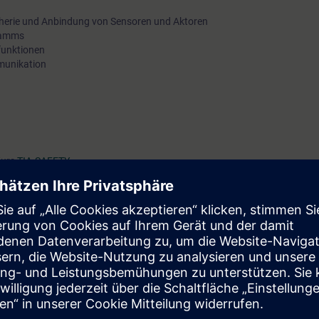
Die Schulungen im Großherzogtum Luxemburg werden in
ipherie und Anbindung von Sensoren und Aktoren
gramms
Zusammenarbeit mit dem House of Training durchgeführt. P
funktionen
Anmeldung finden Sie auf der Website des House of Training
mmunikation
Zur Website des Hou
Kurs
TIA-SAFETY