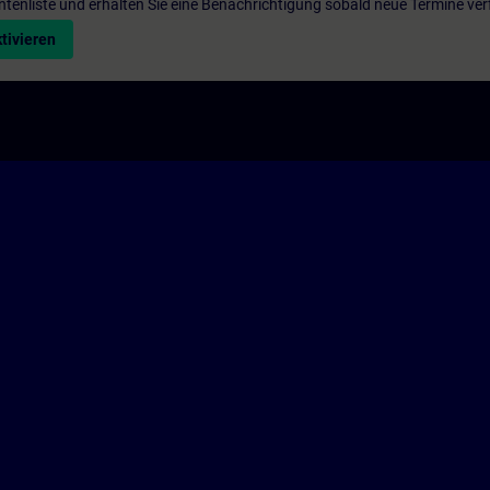
entenliste und erhalten Sie eine Benachrichtigung sobald neue Termine ver
tivieren
Corporate Information