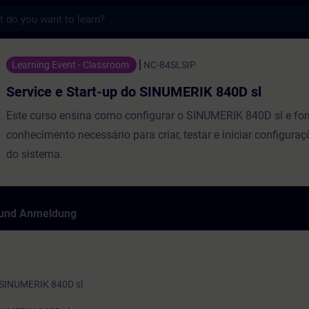
s
rt-up do SINUMERIK 840D sl - Training - Sc
Learning Event - Classroom
NC-84SLSIP
Service e Start-up do SINUMERIK 840D sl
Este curso ensina como configurar o SINUMERIK 840D sl e for
conhecimento necessário para criar, testar e iniciar configura
do sistema.
 und Anmeldung
o SINUMERIK 840D sl