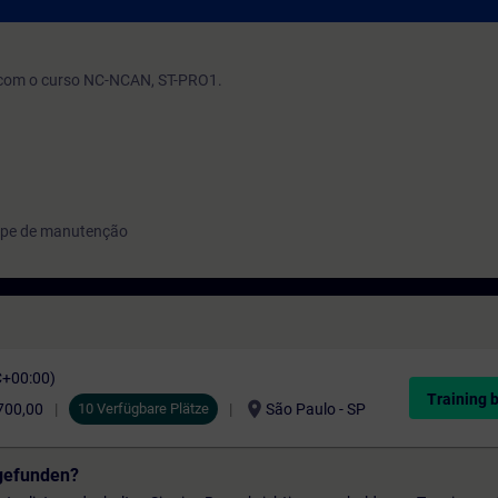
 com o curso NC-NCAN, ST-PRO1.
ipe de manutenção
C+00:00)
Training 
location_on
700,00
10 Verfügbare Plätze
São Paulo - SP
gefunden?