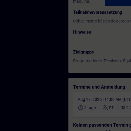
máquina.
Teilnahmevoraussetzung
Cohecimento básico de acordo
Hinweise
-
Zielgruppe
Programadores, Técnicos e Equ
Termine und Anmeldung
Aug 17, 2026 | 11:00 AM (UT
schedule
translate
5 tage
PT
R$ 9.
Keinen passenden Termin 