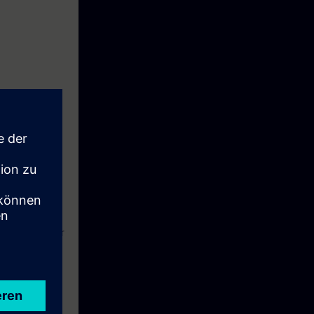
estar e iniciar
 sl com um
ificar e
ividade de sua