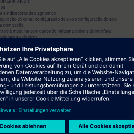
INUMERIK 840D sl
dos
ha e indicadores de diagnóstico
iguração do canal, configuração do eixo e configuração do eixo
a otimização
trole à máquina com dados da máquina e sinais de interface
oplamentos de eixos
ário
C, sinais de interface e alarmes de usuário
amentas
K Operate
zadas
ização e serviço em dispositivos de treinamento
ar o SINUMERIK 840D sl e fornece o conhecimento necessário para criar, t
tema.
 serviço em exercícios em dispositivos de treinamento.
ê terá dominado a inicialização do sistema de controle SINUMERIK 840D
cimento adquirido das diferentes funções do controle, você poderá ident
ocê contribuirá para minimizar os tempos de parada e maximizar a produt