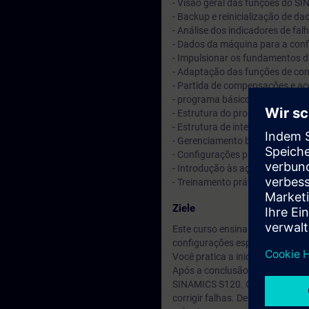
- Visão geral das funções do S
- Backup e reinicialização de da
- Análise dos indicadores de fal
- Dados da máquina para a conf
- Impulsionar os fundamentos d
- Adaptação das funções de con
- Partida de compensações e ac
- programa básico de CLP
- Estrutura do programa do usu
- Estrutura de interface NC / PL
- Gerenciamento básico de ferr
- Configurações para SINUMERI
- Introdução às ações sincroni
- Treinamento prático de inicial
Ziele
Este curso ensina como configur
configurações especiais do sis
Você pratica a inicialização e o
Após a conclusão do curso, voc
SINAMICS S120. Graças ao conhe
corrigir falhas. Dessa forma, v