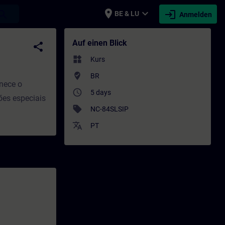
place
expand_more
login
earch
BE & LU
Anmelden
hulung - Weiterbildung | SITRAIN
Auf einen Blick
share
widgets
Kurs
where_to_vote
BR
nece o
access_time
5 days
ções especiais
sell
NC-84SLSIP
translate
PT